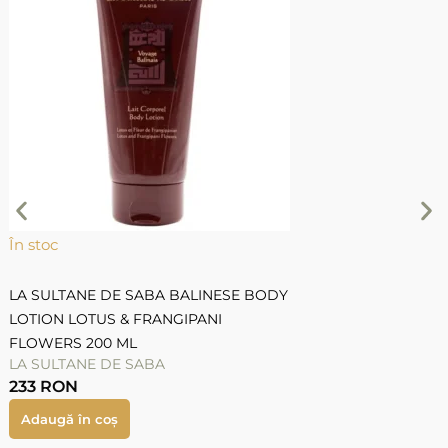
L
G
L
În stoc
LA SULTANE DE SABA BALINESE BODY
LOTION LOTUS & FRANGIPANI
FLOWERS 200 ML
LA SULTANE DE SABA
233
RON
Adaugă în coș