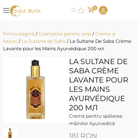
0
Prima pagină
/
Cosmetice pentru corp
/
Creme și
loțiuni
/
La Sultane de Saba
/ La Sultane De Saba Crème
Lavante pour les Mains Ayurvédique 200 мл
LA SULTANE DE
SABA CRÈME
LAVANTE POUR
LES MAINS
AYURVÉDIQUE
200 МЛ
Cremă pentru spălarea
mâinilor Ayurvedică
181
RON