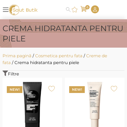
0
CREMA HIDRATANTA PENTRU
PIELE
Prima pagină
/
Cosmetica pentru fata
/
Creme de
fata
/ Crema hidratanta pentru piele
Filtre
NEW!
NEW!