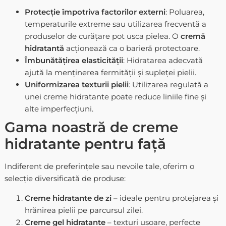
Protecție împotriva factorilor externi
: Poluarea,
temperaturile extreme sau utilizarea frecventă a
produselor de curățare pot usca pielea. O
cremă
hidratantă
acționează ca o barieră protectoare.
Îmbunătățirea elasticității
: Hidratarea adecvată
ajută la menținerea fermității și supleței pielii.
Uniformizarea texturii pielii
: Utilizarea regulată a
unei creme hidratante poate reduce liniile fine și
alte imperfecțiuni.
Gama noastră de creme
hidratante pentru față
Indiferent de preferințele sau nevoile tale, oferim o
selecție diversificată de produse:
Creme hidratante de zi
– ideale pentru protejarea și
hrănirea pielii pe parcursul zilei.
Creme gel hidratante
– texturi ușoare, perfecte