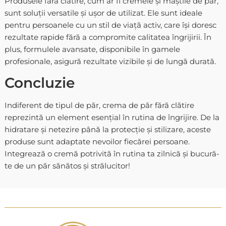
Produsele
fără clătire
, cum ar fi cremele și
măștile de păr
,
sunt soluții versatile și ușor de utilizat. Ele sunt ideale
pentru persoanele cu un stil de viață activ, care își doresc
rezultate rapide fără a compromite calitatea îngrijirii. În
plus, formulele avansate, disponibile în gamele
profesionale, asigură rezultate vizibile și de lungă durată.
Concluzie
Indiferent de tipul de păr,
crema de păr fără clătire
reprezintă un element esențial în rutina de îngrijire. De la
hidratare și netezire până la protecție și stilizare, aceste
produse sunt adaptate nevoilor fiecărei persoane.
Integrează o cremă potrivită în rutina ta zilnică și bucură-
te de un păr sănătos și strălucitor!