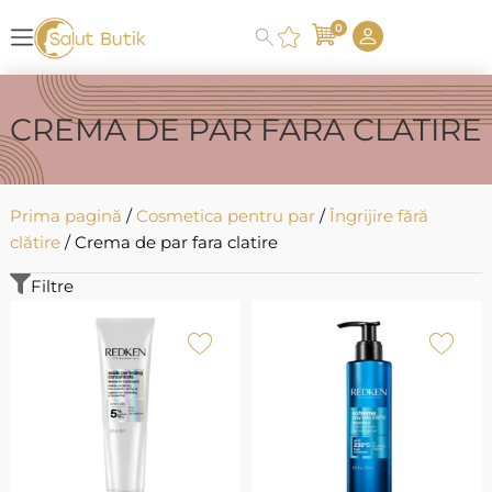
0
CREMA DE PAR FARA CLATIRE
Prima pagină
/
Cosmetica pentru par
/
Îngrijire fără
clătire
/ Crema de par fara clatire
Filtre