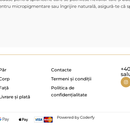
entru micropigmentare sau îngrijire naturală, asigură-te că 
+40
Păr
Contacte
sal
Corp
Termeni și condiții
Față
Politica de
confidențialitate
Livrare și plată
Powered by Coderfy