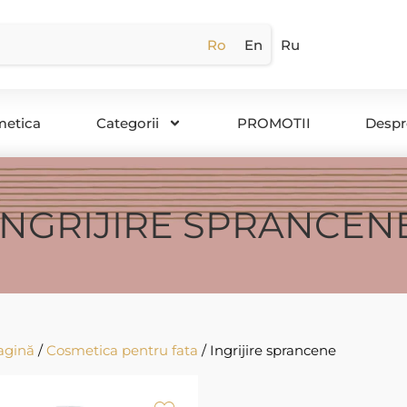
Ro
En
Ru
metica
Categorii
PROMOTII
Despr
INGRIJIRE SPRANCEN
agină
/
Cosmetica pentru fata
/ Ingrijire sprancene