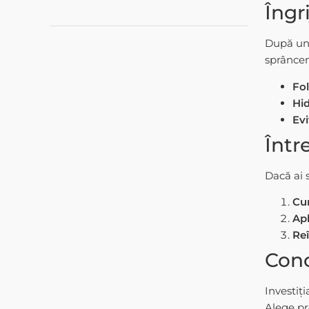
Îngr
După un 
sprâncen
Fol
Hi
Evi
Într
Dacă ai 
Cur
Apl
Re
Conc
Investiț
Alege pr