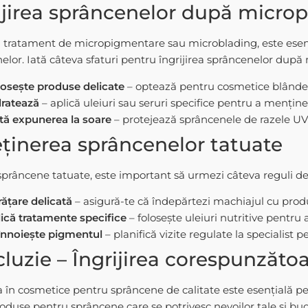
ijirea sprâncenelor după micro
tratament de micropigmentare sau microblading, este esențial
elor. Iată câteva sfaturi pentru îngrijirea sprâncenelor dup
osește produse delicate
– optează pentru cosmetice blânde c
dratează
– aplică uleiuri sau seruri specifice pentru a menține 
tă expunerea la soare
– protejează sprâncenele de razele UV
eținerea sprâncenelor tatuate
sprâncene tatuate, este important să urmezi câteva reguli de 
ățare delicată
– asigură-te că îndepărtezi machiajul cu prod
ică tratamente specifice
– folosește uleiuri nutritive pentru
înnoiește pigmentul
– planifică vizite regulate la specialist 
luzie – Îngrijirea corespunzăto
ia în cosmetice pentru sprâncene de calitate este esențială pe
oduse pentru sprâncene care se potrivesc nevoilor tale și bucu