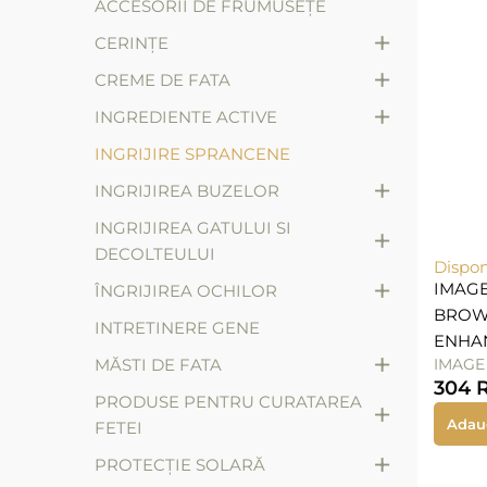
ACCESORII DE FRUMUSEȚE
+
CERINȚE
+
CREME DE FATA
+
INGREDIENTE ACTIVE
INGRIJIRE SPRANCENE
+
INGRIJIREA BUZELOR
INGRIJIREA GATULUI SI
+
DECOLTEULUI
Dispon
+
IMAGE
ÎNGRIJIREA OCHILOR
BROW
INTRETINERE GENE
ENHA
+
MĂSTI DE FATA
IMAGE
304
PRODUSE PENTRU CURATAREA
+
Adau
FETEI
+
PROTECȚIE SOLARĂ