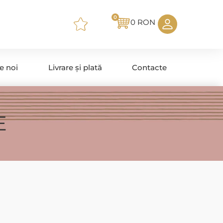
0
0
RON
e noi
Livrare și plată
Contacte
E