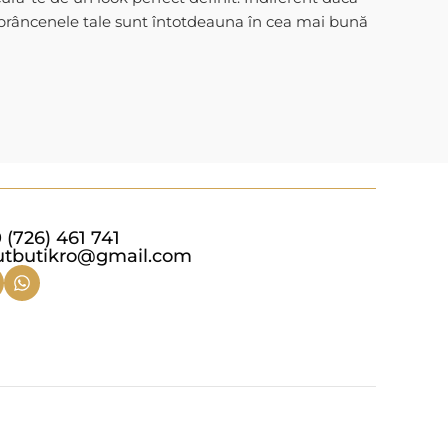
sprâncenele tale sunt întotdeauna în cea mai bună
 (726) 461 741
utbutikro@gmail.com