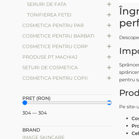
+
SERURI DE FATA
Îng
+
TONIFIEREA FETEI
per
+
COSMETICA PENTRU PAR
+
COSMETICE PENTRU BARBATI
Descoper
+
COSMETICE PENTRU CORP
Impo
+
PRODUSE PT MACHIAJ
Sprâncen
+
SETURI DE COSMETICA
sprâncen
+
СOSMETICA PENTRU COPII
pentru s
Prod
PREȚ (RON)
Pe site-
304
—
304
Co
Pro
BRAND
Ce
IMAGE SKINCARE