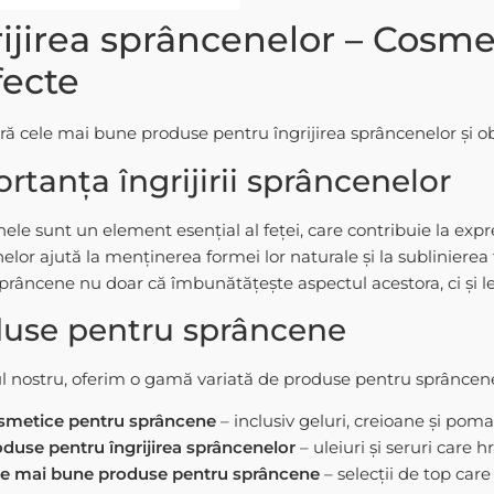
rijirea sprâncenelor – Cosm
fecte
ă cele mai bune produse pentru îngrijirea sprâncenelor și obț
rtanța îngrijirii sprâncenelor
ele sunt un element esențial al feței, care contribuie la expre
elor ajută la menținerea formei lor naturale și la sublinierea 
prâncene nu doar că îmbunătățește aspectul acestora, ci și l
use pentru sprâncene
ul nostru, oferim o gamă variată de produse pentru sprâncene,
smetice pentru sprâncene
– inclusiv geluri, creioane și poma
duse pentru îngrijirea sprâncenelor
– uleiuri și seruri care h
le mai bune produse pentru sprâncene
– selecții de top care