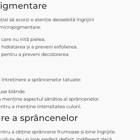
pigmentare
 să acorzi o atenție deosebită îngrijirii
ă micropigmentare:
are nu irită pielea.
hidratarea și a preveni exfolierea.
 pentru a preveni decolorarea.
întreținere a sprâncenelor tatuate:
use blânde.
 a menține aspectul sănătos al sprâncenelor.
pentru a menține intensitatea culorii.
are a sprâncenelor
ntru a obține sprâncene frumoase și bine îngrijite.
ră-te de un look perfect definit. Indiferent dacă