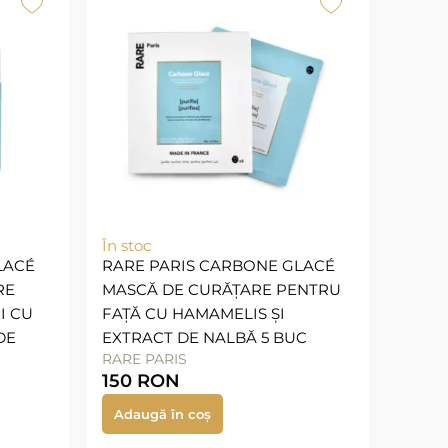
În stoc
LACÉ
RARE PARIS CARBONE GLACÉ
RE
MASCĂ DE CURĂȚARE PENTRU
I CU
FAȚĂ CU HAMAMELIS ȘI
DE
EXTRACT DE NALBĂ 5 BUC
RARE PARIS
150
RON
Adaugă în coș