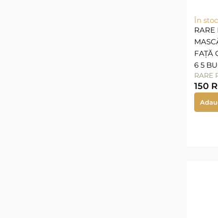
În stoc
RARE 
MASC
FAȚĂ 
6 5 B
RARE 
150
Adau