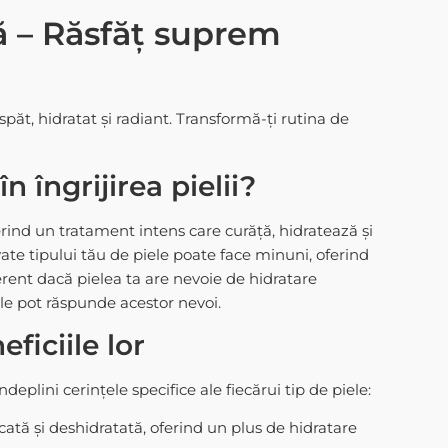
ță – Răsfăț suprem
spăt, hidratat și radiant. Transformă-ți rutina de
n îngrijirea pielii?
ferind un tratament intens care curăță, hidratează și
te tipului tău de piele poate face minuni, oferind
erent dacă pielea ta are nevoie de hidratare
ale pot răspunde acestor nevoi.
eficiile lor
eplini cerințele specifice ale fiecărui tip de piele:
tă și deshidratată, oferind un plus de hidratare