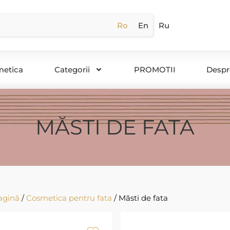
Ro
En
Ru
metica
Categorii
PROMOTII
Despr
MĂSTI DE FATA
agină
/
Cosmetica pentru fata
/ Măsti de fata