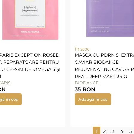
În stoc
PARIS EXCEPTION ROSÉE
MASCA CU PDRN SI EXTR
Ă REPARATOARE PENTRU
CAVIAR BIODANCE
CU CERAMIDE, OMEGA 3 ȘI
REJUVENATING CAVIAR 
L
REAL DEEP MASK 34 G
PARIS
BIODANCE
ON
35
RON
gă în coș
Adaugă în coș
1
2
3
4
5