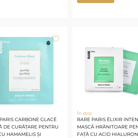
În stoc
PARIS CARBONE GLACÉ
RARE PARIS ÉLIXIR INTE
Ă DE CURĂȚARE PENTRU
MASCĂ HRĂNITOARE PE
CU HAMAMELIS ȘI
FAȚĂ CU ACID HIALURONI