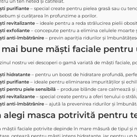
tru un ten neted și catifelat.
ti purifiante
– special create pentru pielea grasă sau cu ten
sebum și curățarea în profunzime a porilor.
ti revitalizante
– ideale pentru a reda strălucirea pielii obosit
ti exfoliante
– concepute pentru a elimina celulele moarte și 
ti anti-îmbătrânire
– previn apariția ridurilor și îmbunătățesc
 mai bune măști faciale pentru
inul nostru vei descoperi o gamă variată de măști faciale, pot
ti hidratante
– pentru un boost de hidratare profundă, perfe
ti purifiante
– ideale pentru eliminarea impurităților și echili
ti pentru piele sensibilă
– produse blânde care calmează și pr
ti revitalizante
– special create pentru a oferi tenului o străl
ti anti-îmbătrânire
– ajută la prevenirea ridurilor și îmbunătă
alegi masca potrivită pentru t
măștii faciale potrivite depinde în mare măsură de tipul și nec
tare, optează pentru măști intens hidratante, iar pentru un 