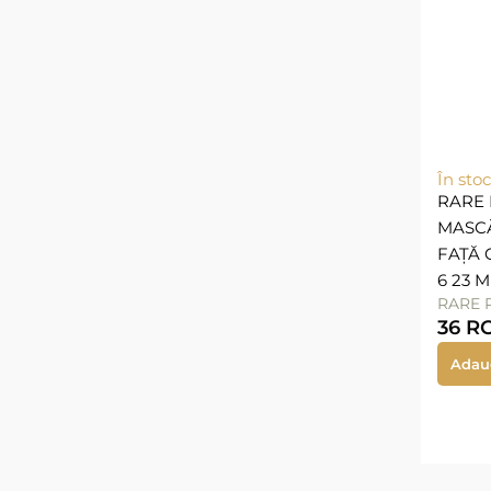
În stoc
RARE 
MASC
FAȚĂ 
6 23 M
RARE 
36
R
Adau