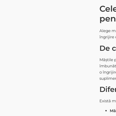
Cel
pen
Alege măș
îngrijire
De c
Măștile 
îmbunătă
o îngrij
suplimen
Dife
Există mu
Măș