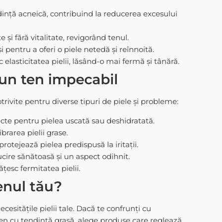
dință acneică, contribuind la reducerea excesului
e și fără vitalitate, revigorând tenul.
pentru a oferi o piele netedă și reînnoită.
 elasticitatea pielii, lăsând-o mai fermă și tânără.
 un ten impecabil
rivite pentru diverse tipuri de piele și probleme:
cte pentru pielea uscată sau deshidratată.
brarea pielii grase.
otejează pielea predispusă la iritații.
ucire sănătoasă și un aspect odihnit.
țesc fermitatea pielii.
enul tău?
esitățile pielii tale. Dacă te confrunți cu
ten cu tendință grasă, alege produse care reglează