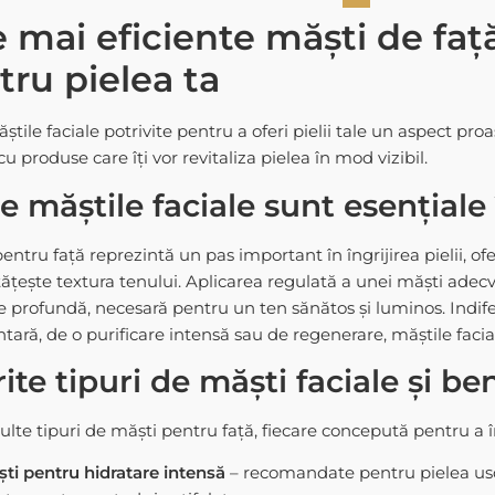
e mai eficiente măști de fa
tru pielea ta
tile faciale potrivite pentru a oferi pielii tale un aspect proa
 cu produse care îți vor revitaliza pielea în mod vizibil.
e măștile faciale sunt esențiale î
pentru față reprezintă un pas important în îngrijirea pielii, o
țește textura tenului. Aplicarea regulată a unei măști adecva
ire profundă, necesară pentru un ten sănătos și luminos. Indif
tară, de o purificare intensă sau de regenerare, măștile faci
rite tipuri de măști faciale și ben
lte tipuri de măști pentru față, fiecare concepută pentru a înd
ti pentru hidratare intensă
– recomandate pentru pielea usca