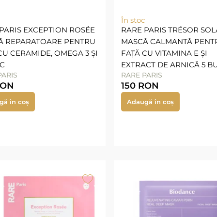
În stoc
PARIS EXCEPTION ROSÉE
RARE PARIS TRÉSOR SOL
Ă REPARATOARE PENTRU
MASCĂ CALMANTĂ PENT
CU CERAMIDE, OMEGA 3 ȘI
FAȚĂ CU VITAMINA E ȘI
UC
EXTRACT DE ARNICĂ 5 B
PARIS
RARE PARIS
RON
150
RON
gă în coș
Adaugă în coș