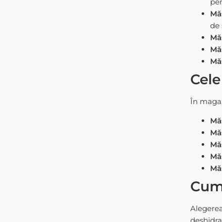
pen
Măș
de 
Măș
Măș
Măș
Cele
În magaz
Măș
Măș
Măș
Măș
Măș
Cum 
Alegerea 
deshidra