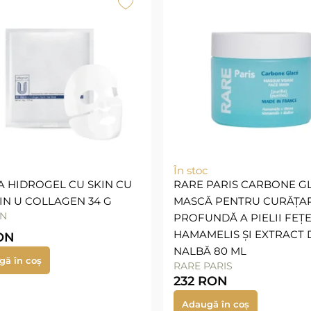
În stoc
 HIDROGEL CU SKIN CU
RARE PARIS CARBONE G
IN U COLLAGEN 34 G
MASCĂ PENTRU CURĂȚA
IN
PROFUNDĂ A PIELII FEȚE
HAMAMELIS ȘI EXTRACT 
ON
NALBĂ 80 ML
gă în coș
RARE PARIS
232
RON
Adaugă în coș