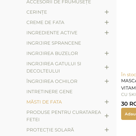
ACCESORII DE FRUMUSEȚE
+
CERINȚE
+
CREME DE FATA
+
INGREDIENTE ACTIVE
INGRIJIRE SPRANCENE
+
INGRIJIREA BUZELOR
INGRIJIREA GATULUI SI
+
DECOLTEULUI
În stoc
+
MASCA
ÎNGRIJIREA OCHILOR
VITAM
INTRETINERE GENE
CU SK
+
MĂSTI DE FATA
30
R
PRODUSE PENTRU CURATAREA
+
Adau
FETEI
+
PROTECȚIE SOLARĂ