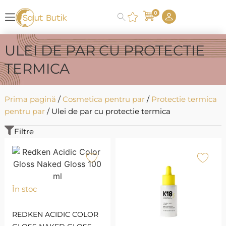
0
ULEI DE PAR CU PROTECTIE
TERMICA
Prima pagină
/
Cosmetica pentru par
/
Protectie termica
pentru par
/ Ulei de par cu protectie termica
Filtre
În stoc
REDKEN ACIDIC COLOR