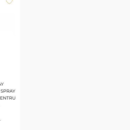
AY
 SPRAY
PENTRU
E
L