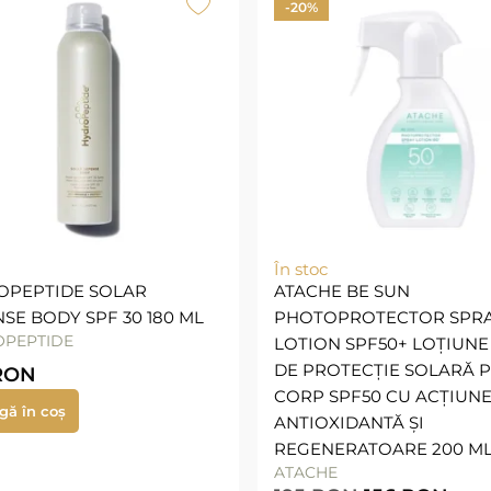
-20%
În stoc
OPEPTIDE SOLAR
ATACHE BE SUN
SE BODY SPF 30 180 ML
PHOTOPROTECTOR SPR
PEPTIDE
LOTION SPF50+ LOȚIUNE
DE PROTECȚIE SOLARĂ 
RON
CORP SPF50 CU ACȚIUN
gă în coș
ANTIOXIDANTĂ ȘI
REGENERATOARE 200 M
ATACHE