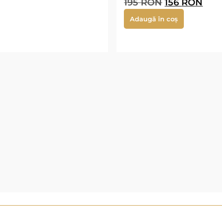
195
RON
156
RON
Adaugă în coș