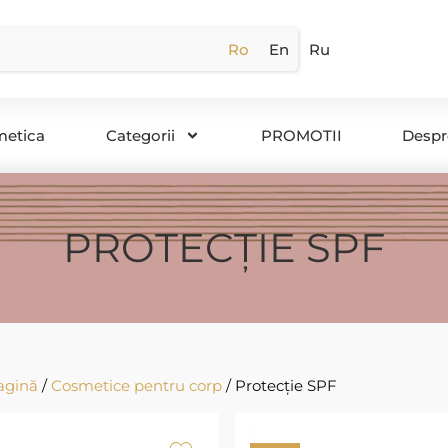
Ro
En
Ru
metica
Categorii
PROMOTII
Despr
PROTECȚIE SPF
agină
/
Cosmetice pentru corp
/ Protecție SPF