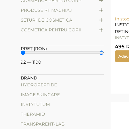
+
COSMETICE PENTRU CORP
+
PRODUSE PT MACHIAJ
+
În stoc
SETURI DE COSMETICA
INSTY
+
СOSMETICA PENTRU COPII
RETIN
INSTY
495
PREȚ (RON)
Adau
92
—
1100
BRAND
HYDROPEPTIDE
IMAGE SKINCARE
INSTYTUTUM
THERAMID
TRANSPARENT-LAB