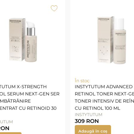
În stoc
TUTUM X-STRENGTH
INSTYTUTUM ADVANCED
OL SERUM NEXT-GEN SER
RETINOL TONER NEXT-G
ÎMBĂTRÂNIRE
TONER INTENSIV DE REÎ
NTRAT CU RETINOID 30
CU RETINOL 100 ML
INSTYTUTUM
309
RON
TUTUM
RON
Adaugă în coș