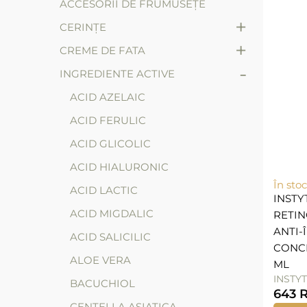
ACCESORII DE FRUMUSEȚE
+
CERINȚE
+
CREME DE FATA
-
INGREDIENTE ACTIVE
ACID AZELAIC
ACID FERULIC
ACID GLICOLIC
ACID HIALURONIC
În stoc
ACID LACTIC
INSTY
ACID MIGDALIC
RETIN
ANTI-
ACID SALICILIC
CONCE
ALOE VERA
ML
INSTY
BACUCHIOL
643
CENTELLA ASIATICA