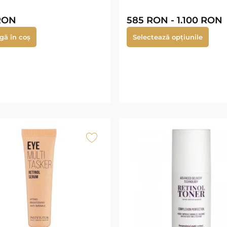
RON
585
RON
-
1.100
RON
gă în coș
Selectează opțiunile