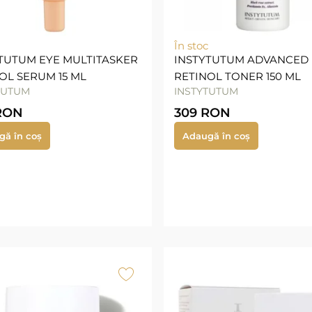
În stoc
TUTUM EYE MULTITASKER
INSTYTUTUM ADVANCED
OL SERUM 15 ML
RETINOL TONER 150 ML
TUTUM
INSTYTUTUM
RON
309
RON
gă în coș
Adaugă în coș