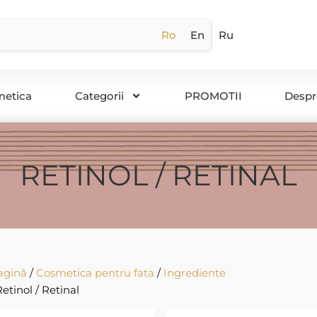
Ro
En
Ru
metica
Categorii
PROMOTII
Despr
RETINOL / RETINAL
agină
/
Cosmetica pentru fata
/
Ingrediente
Retinol / Retinal