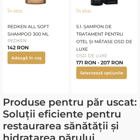
În stoc
În stoc
REDKEN ALL SOFT
5.1. ȘAMPON DE
SHAMPOO 300 ML
TRATAMENT PENTRU
REDKEN
OȚEL ȘI MĂTASE DSD DE
142
RON
LUXE
DSD DE LUXE
Adaugă în coș
171
RON
-
207
RON
Selectează opțiunile
Produse pentru păr uscat:
Soluții eficiente pentru
restaurarea sănătății și
hidratarea părului