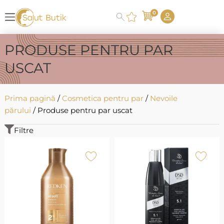
0
PRODUSE PENTRU PAR
USCAT
Prima pagină
/
Cosmetica pentru par
/
Nevoile
părului
/ Produse pentru par uscat
Filtre