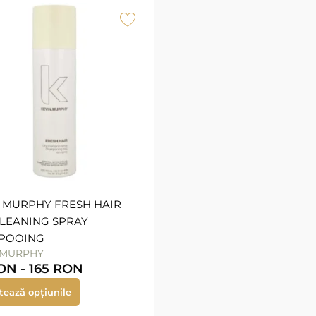
 MURPHY FRESH HAIR
LEANING SPRAY
POOING
.MURPHY
ON
-
165
RON
tează opțiunile