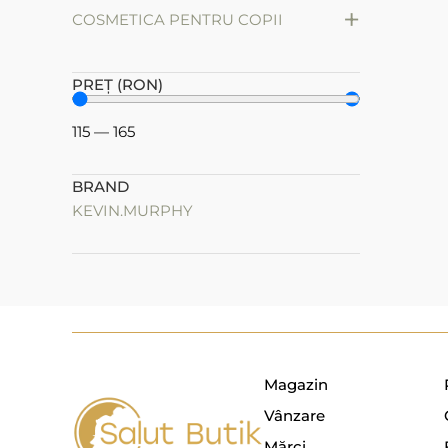
+
СOSMETICA PENTRU COPII
PREȚ (RON)
115
—
165
BRAND
KEVIN.MURPHY
Magazin
Vânzare
Mărci