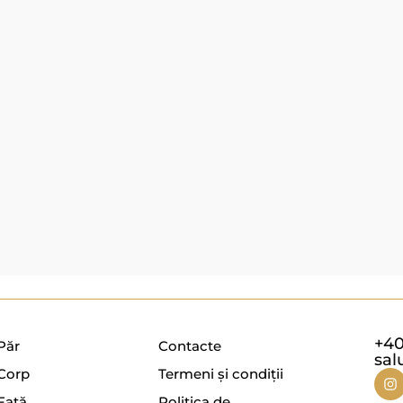
+40
Păr
Contacte
sal
Corp
Termeni și condiții
Față
Politica de