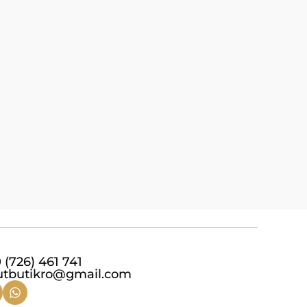
 (726) 461 741
utbutikro@gmail.com