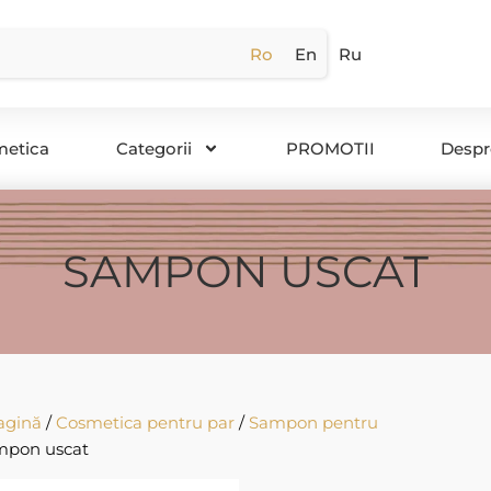
Ro
En
Ru
metica
Categorii
PROMOTII
Despr
SAMPON USCAT
agină
/
Cosmetica pentru par
/
Sampon pentru
mpon uscat