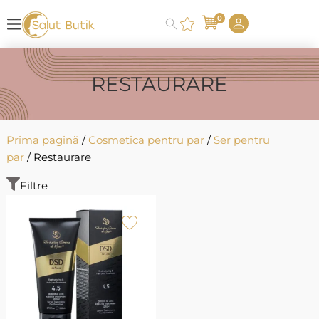
0
RESTAURARE
Prima pagină
/
Cosmetica pentru par
/
Ser pentru
par
/ Restaurare
Filtre