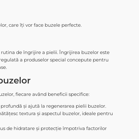
, care îți vor face buzele perfecte.
utina de îngrijire a pielii. Îngrijirea buzelor este
a regulată a produselor special concepute pentru
se.
buzelor
uzelor
, fiecare având beneficii specifice:
profundă și ajută la regenerarea pielii buzelor.
tățesc textura și aspectul buzelor, ideale pentru
s de hidratare și protecție împotriva factorilor