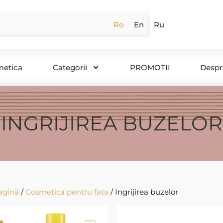
Ro
En
Ru
metica
Categorii
PROMOTII
Despr
INGRIJIREA BUZELOR
agină
/
Cosmetica pentru fata
/ Ingrijirea buzelor