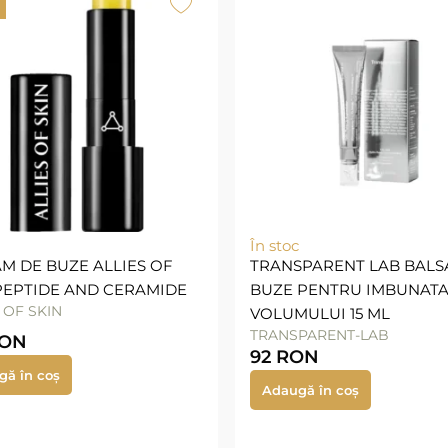
În stoc
M DE BUZE ALLIES OF
TRANSPARENT LAB BALS
PEPTIDE AND CERAMIDE
BUZE PENTRU IMBUNATA
 OF SKIN
VOLUMULUI 15 ML
TRANSPARENT-LAB
ON
92
RON
gă în coș
Adaugă în coș