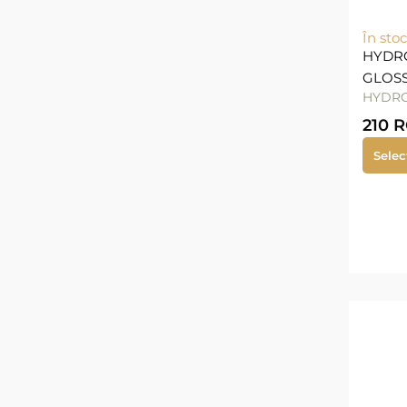
În stoc
HYDR
GLOS
HYDRO
210
R
Selec