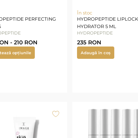
În stoc
OPEPTIDE PERFECTING
HYDROPEPTIDE LIPLOC
S
HYDRATOR 5 ML
PEPTIDE
HYDROPEPTIDE
ON
-
210
RON
235
RON
tează opțiunile
Adaugă în coș