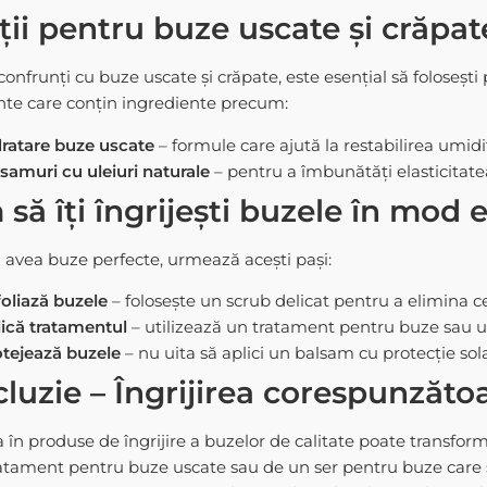
ții pentru buze uscate și crăpat
confrunți cu
buze uscate și crăpate
, este esențial să foloseșt
te care conțin ingrediente precum:
ratare buze uscate
– formule care ajută la restabilirea umidit
samuri cu uleiuri naturale
– pentru a îmbunătăți elasticitatea
să îți îngrijești buzele în mod e
a avea
buze perfecte
, urmează acești pași:
oliază buzele
– folosește un scrub delicat pentru a elimina ce
ică tratamentul
– utilizează un
tratament pentru buze
sau un
tejează buzele
– nu uita să aplici un balsam cu protecție so
luzie – Îngrijirea corespunzăto
ia în produse de
îngrijire a buzelor
de calitate poate transforma
atament pentru buze
uscate sau de un
ser pentru buze
care 