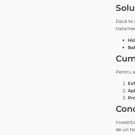
Solu
Dacă te 
tratamen
Hid
Bal
Cum 
Pentru 
Exf
Apl
Pro
Conc
Investiț
de un
tr