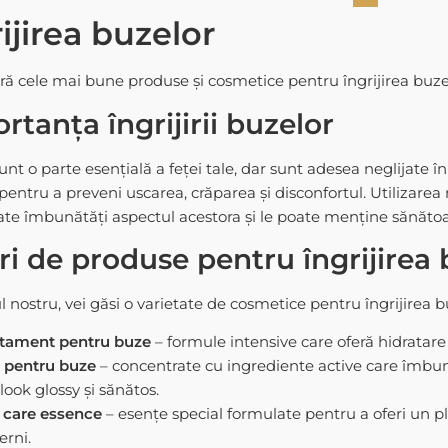
ijirea buzelor
ă cele mai bune produse și cosmetice pentru îngrijirea buzelor
rtanța îngrijirii buzelor
nt o parte esențială a feței tale, dar sunt adesea neglijate în r
 pentru a preveni uscarea, crăparea și disconfortul. Utilizare
te îmbunătăți aspectul acestora și le poate menține sănătoa
ri de produse pentru îngrijirea 
l nostru, vei găsi o varietate de
cosmetice pentru îngrijirea b
atament pentru buze
– formule intensive care oferă hidratare 
 pentru buze
– concentrate cu ingrediente active care îmbună
look glossy și sănătos.
 care essence
– esențe special formulate pentru a oferi un plu
erni.