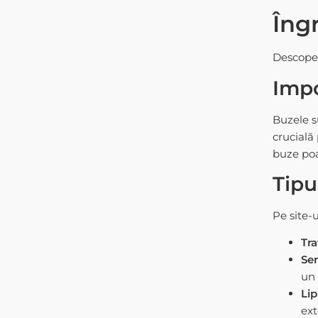
Îngr
Descoper
Impo
Buzele su
crucială
buze poa
Tipu
Pe site-u
Tr
Ser
un 
Lip
ext