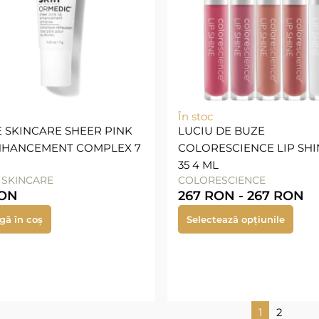
În stoc
 SKINCARE SHEER PINK
LUCIU DE BUZE
ENHANCEMENT COMPLEX 7
COLORESCIENCE LIP SHI
35 4 ML
 SKINCARE
COLORESCIENCE
ON
267
RON
-
267
RON
gă în coș
Selectează opțiunile
1
2