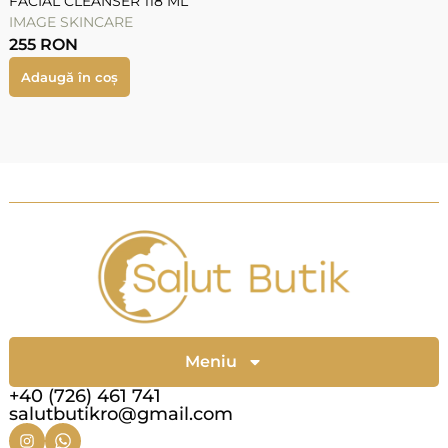
FACIAL CLEANSER 118 ML
IMAGE SKINCARE
255
RON
Adaugă în coș
Meniu
+40 (726) 461 741
salutbutikro@gmail.com