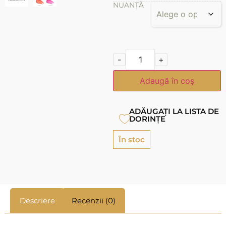
NUANȚĂ
-
+
Adaugă în coș
ADĂUGAȚI LA LISTA DE
DORINȚE
În stoc
Descriere
Recenzii (0)