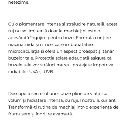
netezime.
Cu o pigmentare intensă și strălucire naturală, acest
ruj nu se limitează doar la machiaj; el este o
adevărată îngrijire pentru buze. Formula conține
niacinamidă și citrice, care îmbunătățesc
microcirculația și oferă un aspect proaspăt și tânăr
buzelor tale. Protecția solară adăugată asigură că
buzele tale vor străluci mereu, protejate împotriva
radiațiilor UVA și UVB.
Descoperă secretul unor buze pline de viață, cu
volum și hidratare intensă, cu rujul nostru luxuriant.
Transformă-ți rutina de machiaj într-o experiență de
frumusețe și îngrijire avansată.