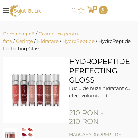
0
Prima pagină
/
Cosmetica pentru
fata
/
Cerințe
/
Hidratare
/
HydroPeptide
/ HydroPeptide
Perfecting Gloss
HYDROPEPTIDE
PERFECTING
GLOSS
Luciu de buze hidratant cu
efect volumizant
210
RON
-
210
RON
MARCA
HYDROPEPTIDE