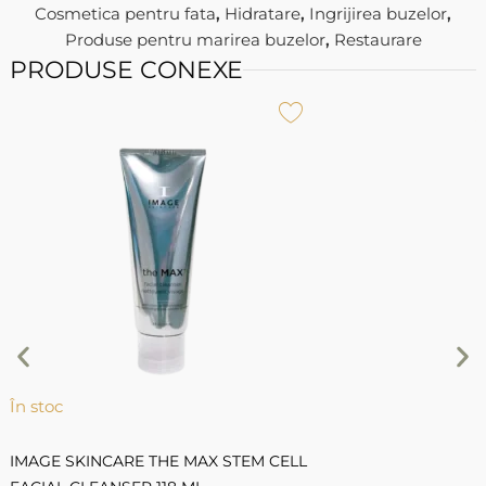
Cosmetica pentru fata
,
Hidratare
,
Ingrijirea buzelor
,
Produse pentru marirea buzelor
,
Restaurare
PRODUSE CONEXE
Î
P
T
5
În stoc
IMAGE SKINCARE THE MAX STEM CELL