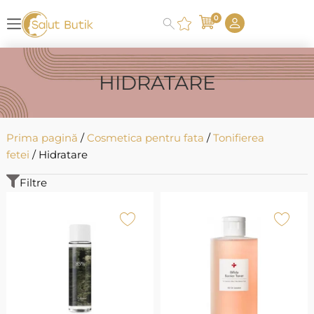
0
HIDRATARE
Prima pagină
/
Cosmetica pentru fata
/
Tonifierea
fetei
/ Hidratare
Filtre