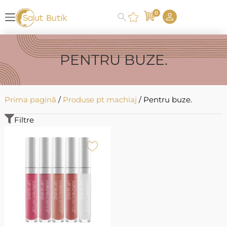
0
PENTRU BUZE.
Prima pagină
/
Produse pt machiaj
/ Pentru buze.
Filtre