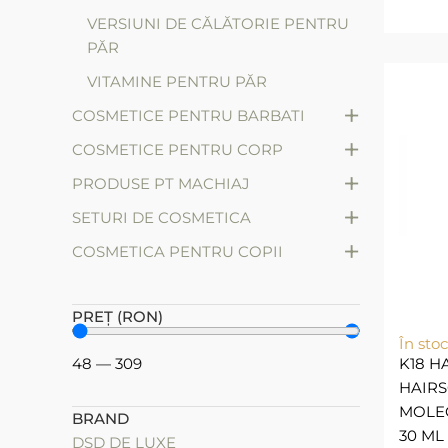
VERSIUNI DE CĂLĂTORIE PENTRU
PĂR
VITAMINE PENTRU PĂR
+
COSMETICE PENTRU BARBATI
+
COSMETICE PENTRU CORP
+
PRODUSE PT MACHIAJ
+
SETURI DE COSMETICA
+
СOSMETICA PENTRU COPII
PREȚ (RON)
În stoc
48
—
309
K18 H
HAIRS
MOLEC
BRAND
30 ML
DSD DE LUXE