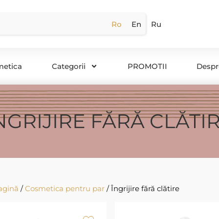
Ro
En
Ru
metica
Categorii
PROMOTII
Despr
NGRIJIRE FĂRĂ CLĂTI
agină
/
Cosmetica pentru par
/ Îngrijire fără clătire