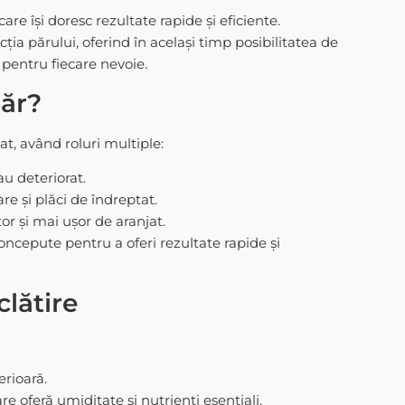
are își doresc rezultate rapide și eficiente.
ția părului, oferind în același timp posibilitatea de
 pentru fiecare nevoie.
păr?
at, având roluri multiple:
au deteriorat.
 și plăci de îndreptat.
or și mai ușor de aranjat.
concepute pentru a oferi rezultate rapide și
clătire
erioară.
 oferă umiditate și nutrienți esențiali.