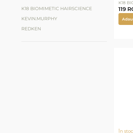
K18 B
K18 BIOMIMETIC HAIRSCIENCE
119
R
KEVIN.MURPHY
Adau
REDKEN
În stoc