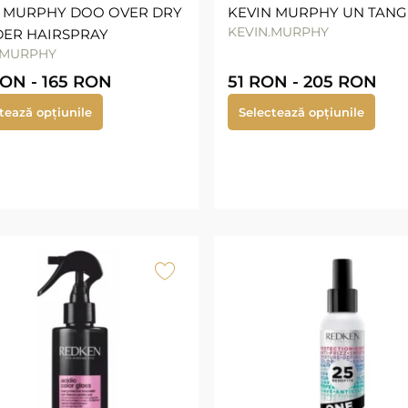
N MURPHY DOO OVER DRY
KEVIN MURPHY UN TAN
KEVIN.MURPHY
ER HAIRSPRAY
.MURPHY
RON
-
165
RON
51
RON
-
205
RON
tează opțiunile
Selectează opțiunile