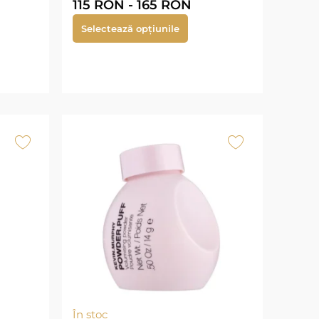
115
RON
-
165
RON
Selectează opțiunile
În stoc