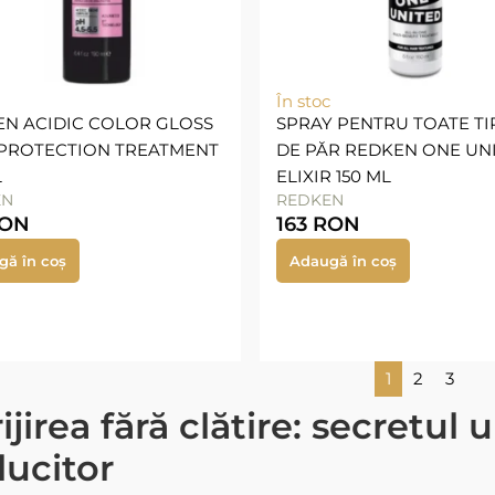
În stoc
N ACIDIC COLOR GLOSS
SPRAY PENTRU TOATE TI
 PROTECTION TREATMENT
DE PĂR REDKEN ONE UN
L
ELIXIR 150 ML
EN
REDKEN
ON
163
RON
gă în coș
Adaugă în coș
1
2
3
ijirea fără clătire: secretul 
lucitor