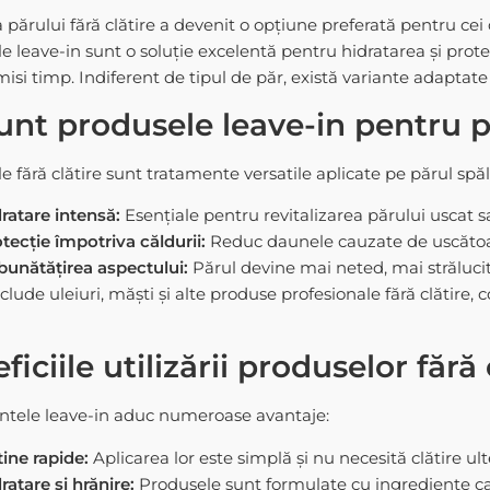
a părului fără clătire a devenit o opțiune preferată pentru cei c
e leave-in sunt o soluție excelentă pentru hidratarea și protec
isi timp. Indiferent de tipul de păr, există variante adaptate
unt produsele leave-in pentru 
e fără clătire sunt tratamente versatile aplicate pe părul spăl
ratare intensă:
Esențiale pentru revitalizarea părului uscat s
tecție împotriva căldurii:
Reduc daunele cauzate de uscătoare
unătățirea aspectului:
Părul devine mai neted, mai strălucit
lude uleiuri, măști și alte produse profesionale fără clătire, 
ficiile utilizării produselor fără 
tele leave-in aduc numeroase avantaje:
ine rapide:
Aplicarea lor este simplă și nu necesită clătire ult
ratare și hrănire:
Produsele sunt formulate cu ingrediente care