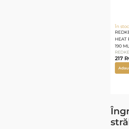
În stoc
REDKE
HEAT
190 M
REDK
217
R
Adau
Îngr
stră