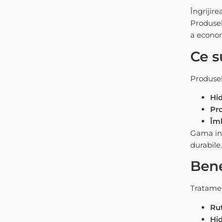
Îngrijire
Produsel
a econom
Ce s
Produsel
Hid
Pro
Îmb
Gama inc
durabile.
Bene
Tratamen
Rut
Hid