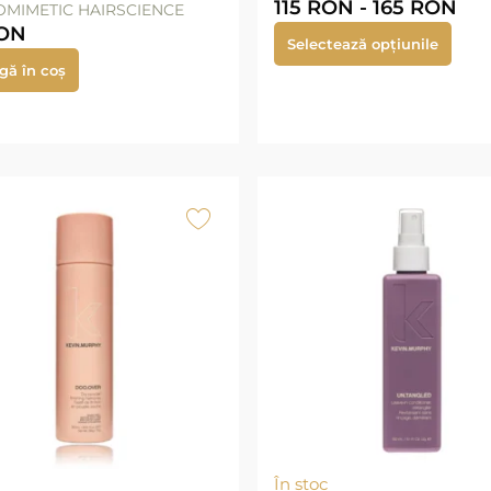
115
RON
-
165
RON
IOMIMETIC HAIRSCIENCE
ON
Selectează opțiunile
gă în coș
În stoc