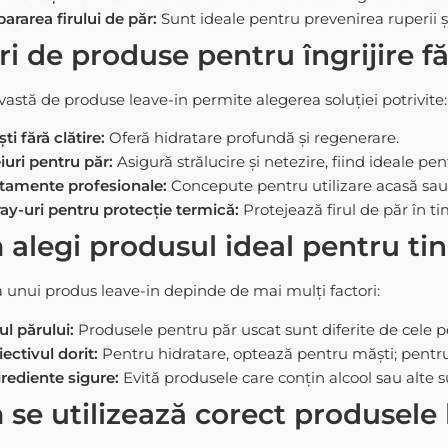
ararea firului de păr:
Sunt ideale pentru prevenirea ruperii și
ri de produse pentru îngrijire fă
 vastă de produse leave-in permite alegerea soluției potrivite:
ti fără clătire:
Oferă hidratare profundă și regenerare.
iuri pentru păr:
Asigură strălucire și netezire, fiind ideale pe
tamente profesionale:
Concepute pentru utilizare acasă sau î
ay-uri pentru protecție termică:
Protejează firul de păr în ti
alegi produsul ideal pentru ti
 unui produs leave-in depinde de mai mulți factori:
ul părului:
Produsele pentru păr uscat sunt diferite de cele p
ectivul dorit:
Pentru hidratare, optează pentru măști; pentru 
rediente sigure:
Evită produsele care conțin alcool sau alte 
se utilizează corect produsele 