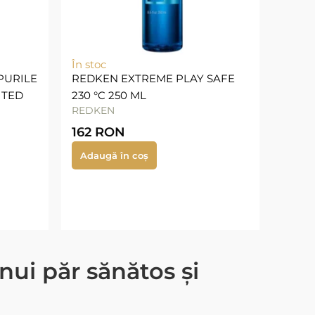
În stoc
PURILE
REDKEN EXTREME PLAY SAFE
ITED
230 °C 250 ML
REDKEN
162
RON
Adaugă în coș
unui păr sănătos și