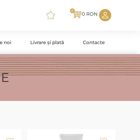
0
0
RON
e noi
Livrare și plată
Contacte
RE