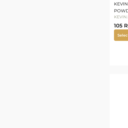
KEVI
POWD
KEVIN
105
Selec