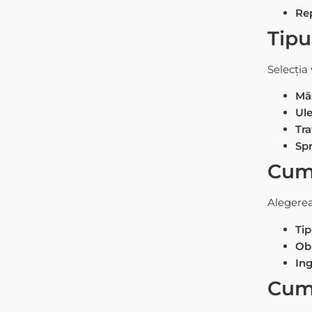
Rep
Tipu
Selecția
Măș
Ule
Tra
Spr
Cum 
Alegerea
Tip
Obi
Ing
Cum 