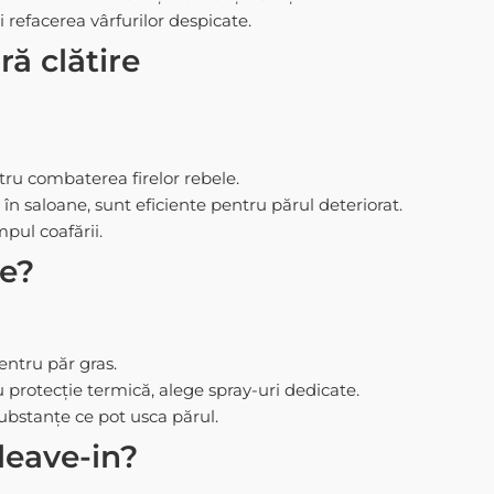
 refacerea vârfurilor despicate.
ră clătire
ntru combaterea firelor rebele.
n saloane, sunt eficiente pentru părul deteriorat.
mpul coafării.
ne?
entru păr gras.
protecție termică, alege spray-uri dedicate.
substanțe ce pot usca părul.
leave-in?