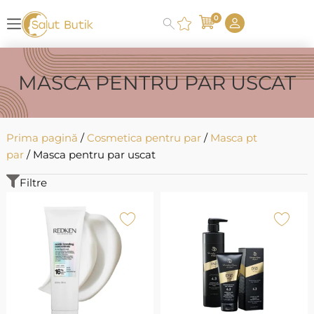
0
MASCA PENTRU PAR USCAT
Prima pagină
/
Cosmetica pentru par
/
Masca pt
par
/ Masca pentru par uscat
Filtre