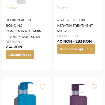
În stoc
În stoc
REDKEN ACIDIC
4.3 DSD DE LUXE
BONDING
KERATIN TREATMENT
CONCENTRATE 5-MIN
MASK
DSD DE LUXE
LIQUID MASK 250 ML
40
RON
-
283
RON
REDKEN
234
RON
Selectează opțiunile
Adaugă în coș