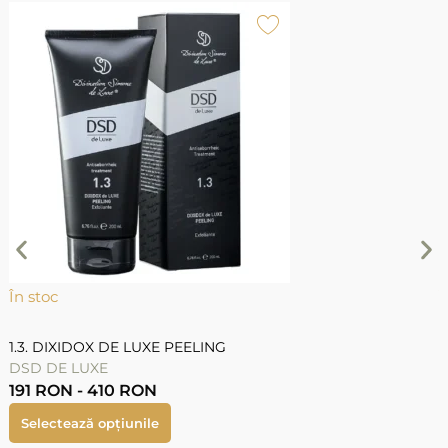
În stoc
Î
1.3. DIXIDOX DE LUXE PEELING
3
DSD DE LUXE
F
191
RON
-
410
RON
Selectează opțiunile