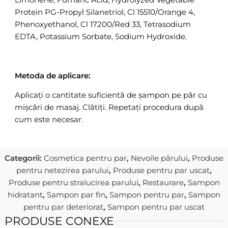
Protein PG-Propyl Silanetriol, Cl 15510/Orange 4,
Phenoxyethanol, Cl 17200/Red 33, Tetrasodium
EDTA, Potassium Sorbate, Sodium Hydroxide.
Metoda de aplicare:
Aplicați o cantitate suficientă de șampon pe păr cu
mișcări de masaj. Clătiți. Repetați procedura după
cum este necesar.
Categorii:
Cosmetica pentru par
,
Nevoile părului
,
Produse
pentru netezirea parului
,
Produse pentru par uscat
,
Produse pentru stralucirea parului
,
Restaurare
,
Sampon
hidratant
,
Sampon par fin
,
Sampon pentru par
,
Sampon
pentru par deteriorat
,
Sampon pentru par uscat
PRODUSE CONEXE