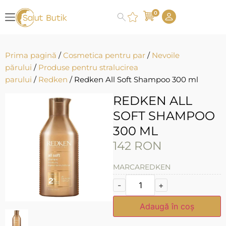
0
Prima pagină
/
Cosmetica pentru par
/
Nevoile
părului
/
Produse pentru stralucirea
parului
/
Redken
/ Redken All Soft Shampoo 300 ml
REDKEN ALL
SOFT SHAMPOO
300 ML
142
RON
MARCA
REDKEN
-
+
Adaugă în coș