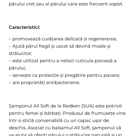
părului creț sau al părului care este frecvent vopsit.
Caracteristici:
– promovează curățarea delicată și regenerarea;
– Ajută părul fragil și uscat să devină moale și
strălucitor;
– este utilizat pentru a netezi cuticula poroasă a
părului;
– servește ca protecție și pregătire pentru pavare;
– are proprietăți antibacteriene.
Șamponul All Soft de la Redken (SUA) este potrivit
pentru femei și bărbați. Produsul de frumusețe vine
într-o sticlă convenabilă cu un capac ușor de
deschis. Asociat cu balsamul All Soft, șamponul vă
va ajuta să oferiți părului o strălucire naturală și un