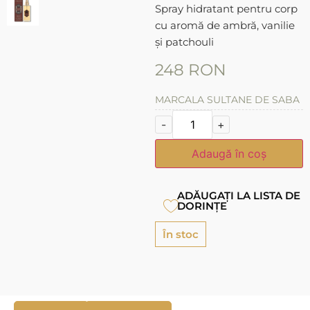
Spray hidratant pentru corp
cu aromă de ambră, vanilie
și patchouli
248
RON
MARCA
LA SULTANE DE SABA
-
+
Adaugă în coș
ADĂUGAȚI LA LISTA DE
DORINȚE
În stoc