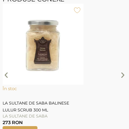
Î
L
G
L
În stoc
LA SULTANE DE SABA BALINESE
LULUR SCRUB 300 ML
LA SULTANE DE SABA
273
RON