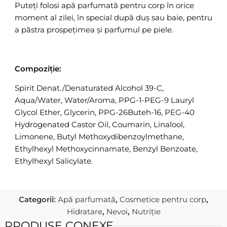
Puteți folosi apă parfumată pentru corp în orice
moment al zilei, în special după duș sau baie, pentru
a păstra prospețimea și parfumul pe piele.
Compoziție:
Spirit Denat./Denaturated Alcohol 39-C,
Aqua/Water, Water/Aroma, PPG-1-PEG-9 Lauryl
Glycol Ether, Glycerin, PPG-26Buteh-16, PEG-40
Hydrogenated Castor Oil, Coumarin, Linalool,
Limonene, Butyl Methoxydibenzoylmethane,
Ethylhexyl Methoxycinnamate, Benzyl Benzoate,
Ethylhexyl Salicylate.
Categorii:
Apă parfumată
,
Cosmetice pentru corp
,
Hidratare
,
Nevoi
,
Nutriție
PRODUSE CONEXE