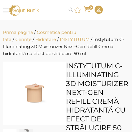
0
Prima pagină
/
Cosmetica pentru
fata
/
Cerințe
/
Hidratare
/
INSTYTUTUM
/ Instytutum C-
Illuminating 3D Moisturizer Next-Gen Refill Cremă
hidratantă cu efect de strălucire 50 ml
INSTYTUTUM C-
ILLUMINATING
3D MOISTURIZER
NEXT-GEN
REFILL CREMĂ
HIDRATANTĂ CU
EFECT DE
STRĂLUCIRE 50