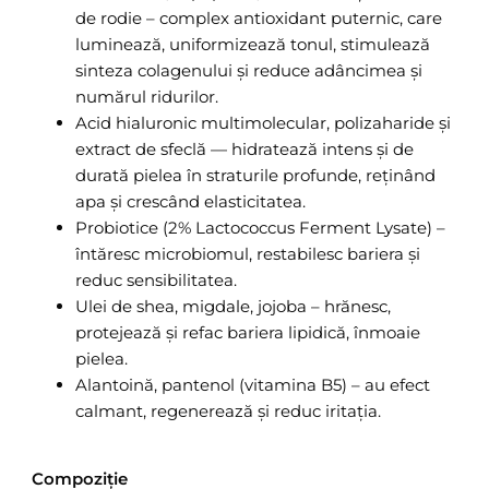
de rodie – complex antioxidant puternic, care
luminează, uniformizează tonul, stimulează
sinteza colagenului și reduce adâncimea și
numărul ridurilor.
Acid hialuronic multimolecular, polizaharide și
extract de sfeclă — hidratează intens și de
durată pielea în straturile profunde, reținând
apa și crescând elasticitatea.
Probiotice (2% Lactococcus Ferment Lysate) –
întăresc microbiomul, restabilesc bariera și
reduc sensibilitatea.
Ulei de shea, migdale, jojoba – hrănesc,
protejează și refac bariera lipidică, înmoaie
pielea.
Alantoină, pantenol (vitamina B5) – au efect
calmant, regenerează și reduc iritația.
Compoziție