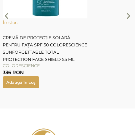
În stoc
D
CREMĂ DE PROTECȚIE SOLARĂ
I
PENTRU FAȚĂ SPF 50 COLORESCIENCE
U
SUNFORGETTABLE TOTAL
7
I
PROTECTION FACE SHIELD 55 ML
COLORESCIENCE
336
RON
Adaugă în coș