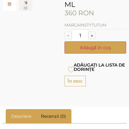
ML
360
RON
MARCA
INSTYTUTUM
-
+
Adaugă în coș
ADĂUGAȚI LA LISTA DE
DORINȚE
În stoc
Descriere
Recenzii (0)