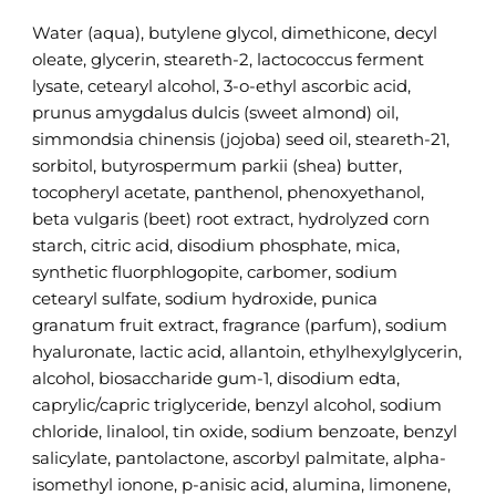
Water (aqua), butylene glycol, dimethicone, decyl
oleate, glycerin, steareth-2, lactococcus ferment
lysate, cetearyl alcohol, 3-o-ethyl ascorbic acid,
prunus amygdalus dulcis (sweet almond) oil,
simmondsia chinensis (jojoba) seed oil, steareth-21,
sorbitol, butyrospermum parkii (shea) butter,
tocopheryl acetate, panthenol, phenoxyethanol,
beta vulgaris (beet) root extract, hydrolyzed corn
starch, citric acid, disodium phosphate, mica,
synthetic fluorphlogopite, carbomer, sodium
cetearyl sulfate, sodium hydroxide, punica
granatum fruit extract, fragrance (parfum), sodium
hyaluronate, lactic acid, allantoin, ethylhexylglycerin,
alcohol, biosaccharide gum-1, disodium edta,
caprylic/capric triglyceride, benzyl alcohol, sodium
chloride, linalool, tin oxide, sodium benzoate, benzyl
salicylate, pantolactone, ascorbyl palmitate, alpha-
isomethyl ionone, p-anisic acid, alumina, limonene,