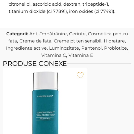
citronellol, ascorbic acid, dextran, tripeptide-1,
titanium dioxide (ci 77891), iron oxides (ci 77491).
Categorii:
Anti-îmbătrânire
,
Cerințe
,
Cosmetica pentru
fata
,
Creme de fata
,
Creme pt ten sensibil
,
Hidratare
,
Ingrediente active
,
Luminozitate
,
Pantenol
,
Probiotice
,
Vitamina C
,
Vitamina E
PRODUSE CONEXE