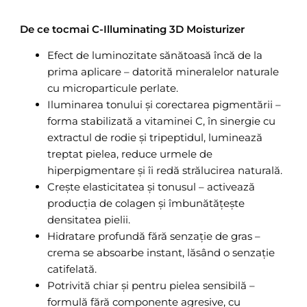
De ce tocmai C-Illuminating 3D Moisturizer
Efect de luminozitate sănătoasă încă de la
prima aplicare – datorită mineralelor naturale
cu microparticule perlate.
Iluminarea tonului și corectarea pigmentării –
forma stabilizată a vitaminei C, în sinergie cu
extractul de rodie și tripeptidul, luminează
treptat pielea, reduce urmele de
hiperpigmentare și îi redă strălucirea naturală.
Crește elasticitatea și tonusul – activează
producția de colagen și îmbunătățește
densitatea pielii.
Hidratare profundă fără senzație de gras –
crema se absoarbe instant, lăsând o senzație
catifelată.
Potrivită chiar și pentru pielea sensibilă –
formulă fără componente agresive, cu