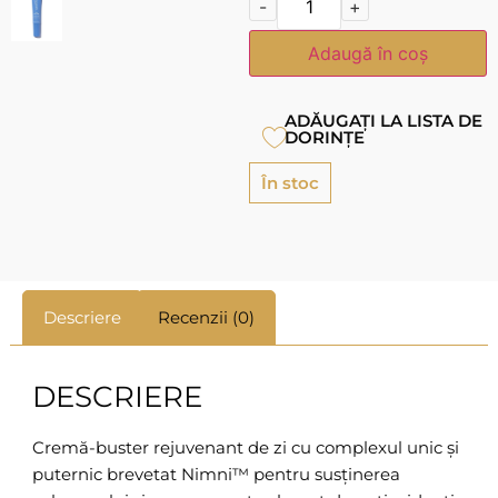
-
+
Adaugă în coș
ADĂUGAȚI LA LISTA DE
DORINȚE
În stoc
Descriere
Recenzii (0)
DESCRIERE
Cremă-buster rejuvenant de zi cu complexul unic și
puternic brevetat Nimni™ pentru susținerea