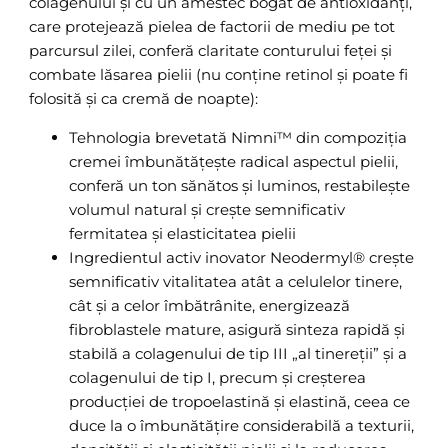
colagenului și cu un amestec bogat de antioxidanți,
care protejează pielea de factorii de mediu pe tot
parcursul zilei, conferă claritate conturului feței și
combate lăsarea pielii (nu conține retinol și poate fi
folosită și ca cremă de noapte):
Tehnologia brevetată Nimni™ din compoziția
cremei îmbunătățește radical aspectul pielii,
conferă un ton sănătos și luminos, restabilește
volumul natural și crește semnificativ
fermitatea și elasticitatea pielii
Ingredientul activ inovator Neodermyl® crește
semnificativ vitalitatea atât a celulelor tinere,
cât și a celor îmbătrânite, energizează
fibroblastele mature, asigură sinteza rapidă și
stabilă a colagenului de tip III „al tinereții” și a
colagenului de tip I, precum și creșterea
producției de tropoelastină și elastină, ceea ce
duce la o îmbunătățire considerabilă a texturii,