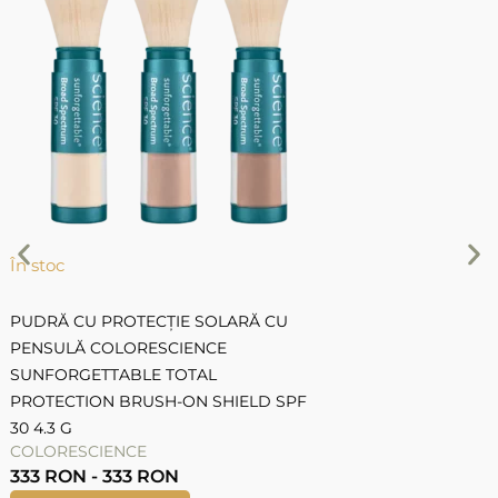
P
C
S
În stoc
PUDRĂ CU PROTECȚIE SOLARĂ CU
PENSULĂ COLORESCIENCE
SUNFORGETTABLE TOTAL
PROTECTION BRUSH-ON SHIELD SPF
30 4.3 G
COLORESCIENCE
333
RON
-
333
RON