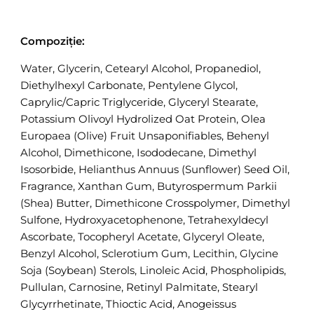
Compoziție:
Water, Glycerin, Cetearyl Alcohol, Propanediol,
Diethylhexyl Carbonate, Pentylene Glycol,
Caprylic/Capric Triglyceride, Glyceryl Stearate,
Potassium Olivoyl Hydrolized Oat Protein, Olea
Europaea (Olive) Fruit Unsaponifiables, Behenyl
Alcohol, Dimethicone, Isododecane, Dimethyl
Isosorbide, Helianthus Annuus (Sunflower) Seed Oil,
Fragrance, Xanthan Gum, Butyrospermum Parkii
(Shea) Butter, Dimethicone Crosspolymer, Dimethyl
Sulfone, Hydroxyacetophenone, Tetrahexyldecyl
Ascorbate, Tocopheryl Acetate, Glyceryl Oleate,
Benzyl Alcohol, Sclerotium Gum, Lecithin, Glycine
Soja (Soybean) Sterols, Linoleic Acid, Phospholipids,
Pullulan, Carnosine, Retinyl Palmitate, Stearyl
Glycyrrhetinate, Thioctic Acid, Anogeissus