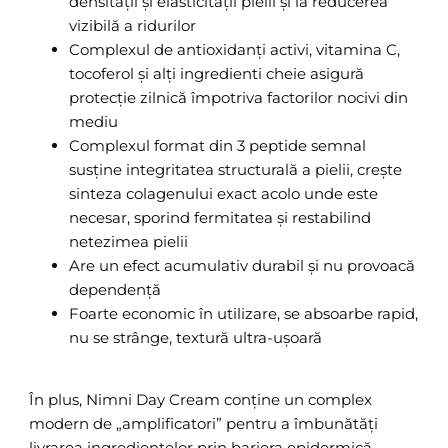
densității și elasticității pielii și la reducerea
vizibilă a ridurilor
Complexul de antioxidanți activi, vitamina C,
tocoferol și alți ingredienti cheie asigură
protecție zilnică împotriva factorilor nocivi din
mediu
Complexul format din 3 peptide semnal
susține integritatea structurală a pielii, crește
sinteza colagenului exact acolo unde este
necesar, sporind fermitatea și restabilind
netezimea pielii
Are un efect acumulativ durabil și nu provoacă
dependență
Foarte economic în utilizare, se absoarbe rapid,
nu se strânge, textură ultra-ușoară
În plus, Nimni Day Cream conține un complex
modern de „amplificatori” pentru a îmbunătăți
livrarea ingredientelor prin bariera epidermică —