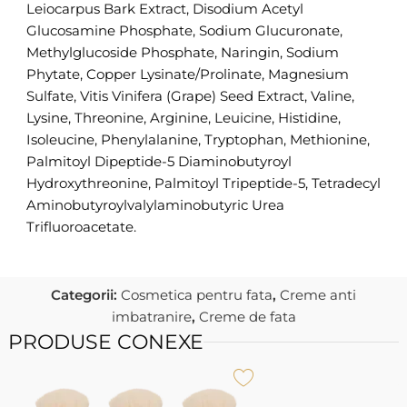
Leiocarpus Bark Extract, Disodium Acetyl
Glucosamine Phosphate, Sodium Glucuronate,
Methylglucoside Phosphate, Naringin, Sodium
Phytate, Copper Lysinate/Prolinate, Magnesium
Sulfate, Vitis Vinifera (Grape) Seed Extract, Valine,
Lysine, Threonine, Arginine, Leuicine, Histidine,
Isoleucine, Phenylalanine, Tryptophan, Methionine,
Palmitoyl Dipeptide-5 Diaminobutyroyl
Hydroxythreonine, Palmitoyl Tripeptide-5, Tetradecyl
Aminobutyroylvalylaminobutyric Urea
Trifluoroacetate.
Categorii:
Cosmetica pentru fata
,
Creme anti
imbatranire
,
Creme de fata
PRODUSE CONEXE
Î