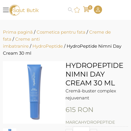
0
Prima pagină
/
Cosmetica pentru fata
/
Creme de
fata
/
Creme anti
imbatranire
/
HydroPeptide
/ HydroPeptide Nimni Day
Cream 30 ml
HYDROPEPTIDE
NIMNI DAY
CREAM 30 ML
Cremă-buster complex
rejuvenant
615
RON
MARCA
HYDROPEPTIDE