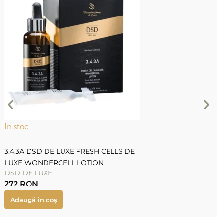
Î
2
1
În stoc
3.4.3А DSD DE LUXE FRESH CELLS DE
LUXE WONDERCELL LOTION
DSD DE LUXE
272
RON
Adaugă în coș