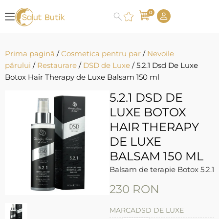
0
Prima pagină
/
Cosmetica pentru par
/
Nevoile
părului
/
Restaurare
/
DSD de Luxe
/ 5.2.1 Dsd De Luxe
Botox Hair Therapy de Luxe Balsam 150 ml
5.2.1 DSD DE
LUXE BOTOX
HAIR THERAPY
DE LUXE
BALSAM 150 ML
Balsam de terapie Botox 5.2.1
230
RON
MARCA
DSD DE LUXE