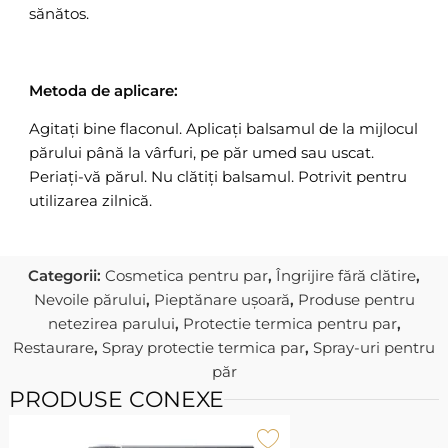
sănătos.
Metoda de aplicare:
Agitați bine flaconul. Aplicați balsamul de la mijlocul
părului până la vârfuri, pe păr umed sau uscat.
Periați-vă părul. Nu clătiți balsamul. Potrivit pentru
utilizarea zilnică.
Categorii:
Cosmetica pentru par
,
Îngrijire fără clătire
,
Nevoile părului
,
Pieptănare ușoară
,
Produse pentru
netezirea parului
,
Protectie termica pentru par
,
Restaurare
,
Spray protectie termica par
,
Spray-uri pentru
păr
PRODUSE CONEXE