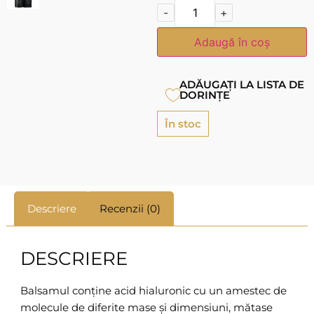
-
+
Adaugă în coș
ADĂUGAȚI LA LISTA DE
DORINȚE
În stoc
Descriere
Recenzii (0)
DESCRIERE
Balsamul conține acid hialuronic cu un amestec de
molecule de diferite mase și dimensiuni, mătase