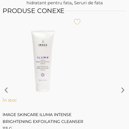
hidratant pentru fata
,
Seruri de fata
PRODUSE CONEXE
În stoc
Î
IMAGE SKINCARE ILUMA INTENSE
I
BRIGHTENING EXFOILATING CLEANSER
F
I
113 G