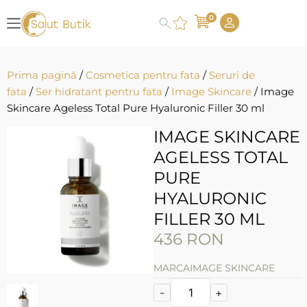
0
Prima pagină
/
Cosmetica pentru fata
/
Seruri de
fata
/
Ser hidratant pentru fata
/
Image Skincare
/ Image
Skincare Ageless Total Pure Hyaluronic Filler 30 ml
IMAGE SKINCARE
AGELESS TOTAL
PURE
HYALURONIC
FILLER 30 ML
436
RON
MARCA
IMAGE SKINCARE
-
+