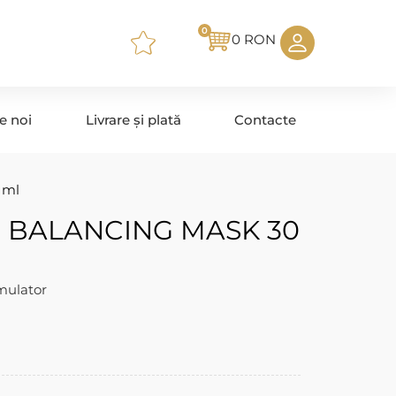
0
0
RON
e noi
Livrare și plată
Contacte
 ml
 BALANCING MASK 30
mulator