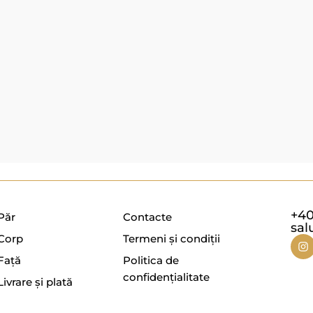
+40
Păr
Contacte
sal
Corp
Termeni și condiții
Față
Politica de
confidențialitate
Livrare și plată