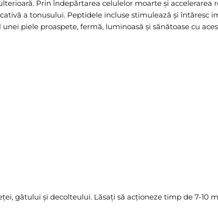
ulterioară. Prin îndepărtarea celulelor moarte și accelerarea r
cativă a tonusului. Peptidele incluse stimulează și întăresc i
ul unei piele proaspete, fermă, luminoasă și sănătoase cu acest
feței, gâtului și decolteului. Lăsați să acționeze timp de 7-10