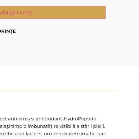
Adaugă în coș
ORINȚE
fect anti-stres și antioxidant-HydroPeptide
și timp o îmbunătățire vizibilă a stării pielii.
poziție acid lactic și un complex enzimatic care