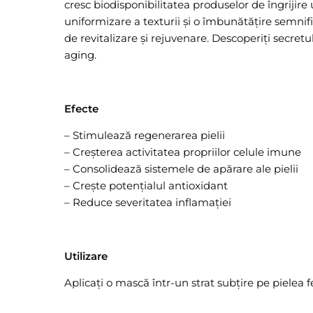
cresc biodisponibilitatea produselor de îngrijire 
uniformizare a texturii și o îmbunătățire semnifi
de revitalizare și rejuvenare. Descoperiți secret
aging.
Efecte
– Stimulează regenerarea pielii
– Creșterea activitatea propriilor celule imune
– Consolidează sistemele de apărare ale pielii
– Crește potențialul antioxidant
– Reduce severitatea inflamației
Utilizare
Aplicați o mască într-un strat subțire pe pielea 