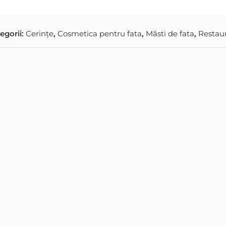
egorii:
Cerințe
,
Cosmetica pentru fata
,
Măsti de fata
,
Restau