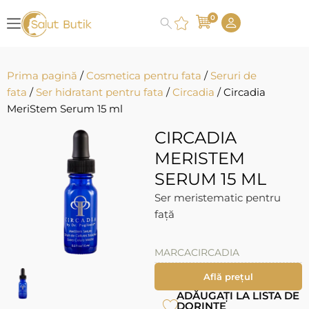
0
Prima pagină
/
Cosmetica pentru fata
/
Seruri de
fata
/
Ser hidratant pentru fata
/
Circadia
/ Circadia
MeriStem Serum 15 ml
CIRCADIA
MERISTEM
SERUM 15 ML
Ser meristematic pentru
față
MARCA
CIRCADIA
Află prețul
ADĂUGAȚI LA LISTA DE
DORINȚE