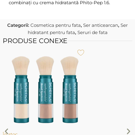
combinați cu crema hidratantă Phito-Pep 1.6.
Categorii:
Cosmetica pentru fata
,
Ser anticearcan
,
Ser
hidratant pentru fata
,
Seruri de fata
PRODUSE CONEXE
Î
P
P
În stoc