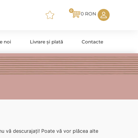
0
0
RON
e noi
Livrare și plată
Contacte
u vă descurajați! Poate vă vor plăcea alte