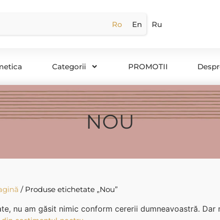
Ro
En
Ru
metica
Categorii
PROMOTII
Despr
NOU
agină
/ Produse etichetate „Nou”
te, nu am găsit nimic conform cererii dumneavoastră. Dar n