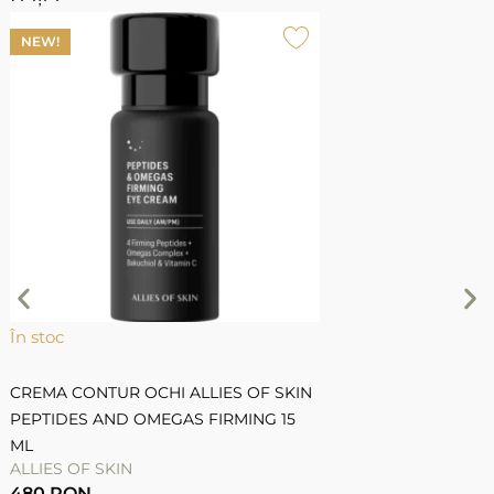
NEW!
În stoc
Î
CREMA CONTUR OCHI ALLIES OF SKIN
S
PEPTIDES AND OMEGAS FIRMING 15
ML
ALLIES OF SKIN
A
480
RON