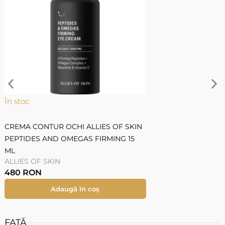
În stoc
Î
CREMA CONTUR OCHI ALLIES OF SKIN
S
PEPTIDES AND OMEGAS FIRMING 15
ML
ALLIES OF SKIN
A
480
RON
Adaugă în coș
FAȚĂ