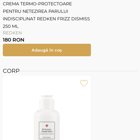
CREMA TERMO-PROTECTOARE
PENTRU NETEZIREA PARULUI
C
INDISCIPLINAT REDKEN FRIZZ DISMISS
C
250 ML
1
REDKEN
180
RON
Adaugă în coș
CORP