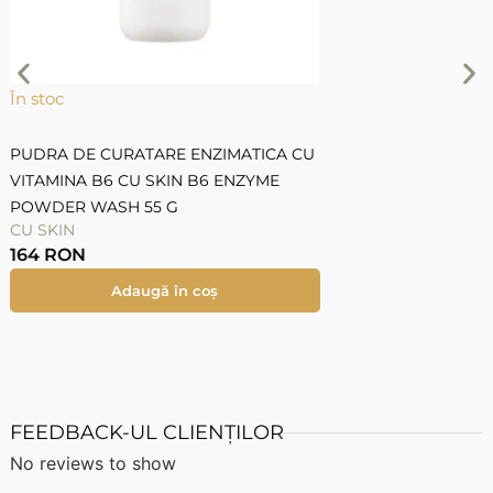
În stoc
Î
PUDRA DE CURATARE ENZIMATICA CU
VITAMINA B6 CU SKIN B6 ENZYME
D
POWDER WASH 55 G
3
CU SKIN
L
164
RON
Adaugă în coș
FEEDBACK-UL CLIENȚILOR
No reviews to show