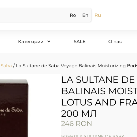
Ro
En
Ru
Категории
SALE
О нас
 Saba
/ La Sultane de Saba Voyage Balinais Moisturizing Bod
LA SULTANE DE
BALINAIS MOIS
LOTUS AND FR
200 МЛ
246
RON
БРЕНД
LA SULTANE DE SABA