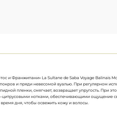
 и Франжипани» La Sultane de Saba Voyage Balinais Moist
ый покров и пряди невесомой вуалью. При регулярном и
идной пленки, смягчает, возвращает упругость. При эт
о-цитрусовыми нотками, обеспечивающими ощущение све
время дня, чтобы освежить кожу и волосы.