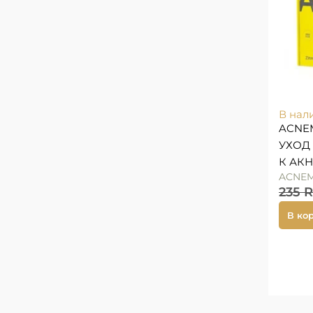
В нал
ACNE
УХОД
К АК
ACNE
235
В ко