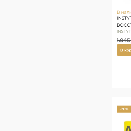
В нал
INST
ВОСС
INSTY
1.04
В ко
-20%