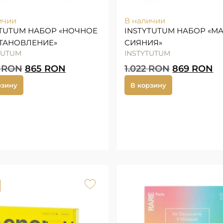
ичии
В наличии
YTUTUM НАБОР «НОЧНОЕ
INSTYTUTUM НАБОР «М
ТАНОВЛЕНИЕ»
СИЯНИЯ»
TUTUM
INSTYTUTUM
5
RON
865
RON
1.022
RON
869
RON
рзину
В корзину