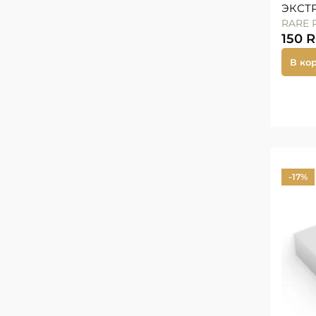
ЭКСТ
RARE 
150
В ко
-17%