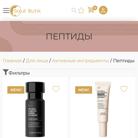
0
ПЕПТИДЫ
Главная
/
Для лица
/
Активные ингредиенты
/ Пептиды
Фильтры
NEW!
NEW!