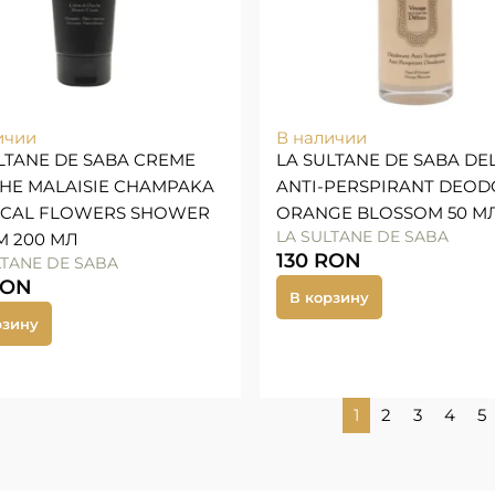
ичии
В наличии
LTANE DE SABA CREME
LA SULTANE DE SABA DE
HE MALAISIE CHAMPAKA
ANTI-PERSPIRANT DEO
ICAL FLOWERS SHOWER
ORANGE BLOSSOM 50 М
LA SULTANE DE SABA
M 200 МЛ
130
RON
LTANE DE SABA
RON
В корзину
рзину
1
2
3
4
5