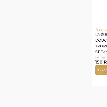
В нал
LA SU
DOUC
TROP
CREA
LA SU
150
В ко