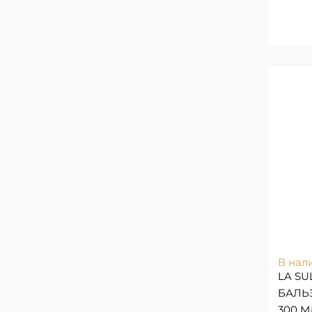
В нал
LA SU
БАЛЬ
300 М