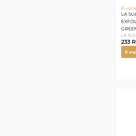
В нал
LA SU
EXFOL
GREEN
LA SU
233
В ко