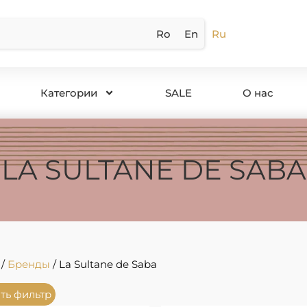
Ro
En
Ru
Категории
SALE
О нас
LA SULTANE DE SABA
/
Бренды
/ La Sultane de Saba
ть фильтр