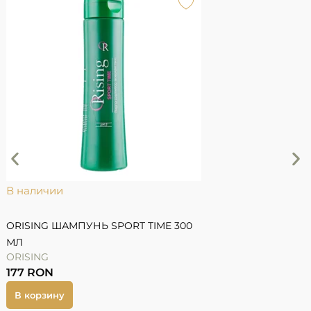
М
A
1
В наличии
ORISING ШАМПУНЬ SPORT TIME 300
МЛ
ORISING
177
RON
В корзину