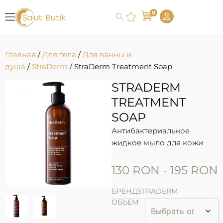
0
Главная
/
Для тела
/
Для ванны и
душа
/
StraDerm
/ StraDerm Treatment Soap
STRADERM
TREATMENT
SOAP
Антибактериальное
жидкое мыло для кожи
130
RON
-
195
RON
БРЕНД
STRADERM
ОБЪЁМ