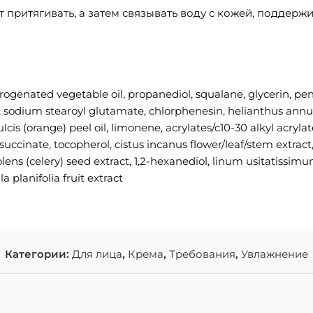
притягивать, а затем связывать воду с кожей, поддерж
rogenated vegetable oil, propanediol, squalane, glycerin, pent
l, sodium stearoyl glutamate, chlorphenesin, helianthus annu
lcis (orange) peel oil, limonene, acrylates/c10-30 alkyl acryl
succinate, tocopherol, cistus incanus flower/leaf/stem extrac
lens (celery) seed extract, 1,2-hexanediol, linum usitatissim
a planifolia fruit extract
Категории:
Для лица
,
Крема
,
Требования
,
Увлажнение