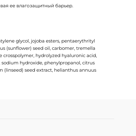
ивая ее влагозащитный барьер.
ylene glycol, jojoba esters, pentaerythrityl
us (sunflower) seed oil, carbomer, tremella
ate crosspolymer, hydrolyzed hyaluronic acid,
t, sodium hydroxide, phenylpropanol, citrus
um (linseed) seed extract, helianthus annuus