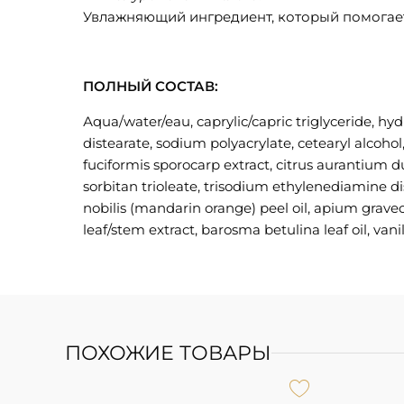
Увлажняющий ингредиент, который помогает 
ПОЛНЫЙ СОСТАВ:
Аqua/water/eau, caprylic/capric triglyceride, hyd
distearate, sodium polyacrylate, cetearyl alcoho
fuciformis sporocarp extract, citrus aurantium du
sorbitan trioleate, trisodium ethylenediamine di
nobilis (mandarin orange) peel oil, apium graveo
leaf/stem extract, barosma betulina leaf oil, vanill
ПОХОЖИЕ ТОВАРЫ