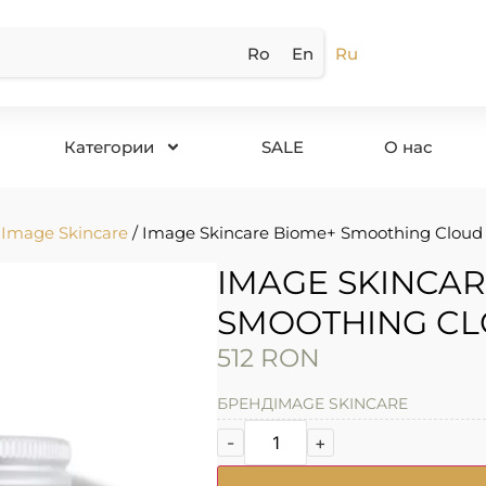
Ro
En
Ru
Категории
SALE
О нас
/
Image Skincare
/ Image Skincare Biome+ Smoothing Cloud
IMAGE SKINCAR
SMOOTHING CL
512
RON
БРЕНД
IMAGE SKINCARE
-
+