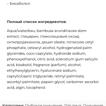
– Бисаболол
Полный список ингредиентов:
Aqua/water/eau, bambusa arundinacea stem
extract, глицерин, гликолицовый оксид
октилдодеканола, децил oleate, потассию cetyl
phosphate, cetearyl alcohol, hydrogenated palm
glycerides, coco-caprylate, hydroxide sodium,
phenoxyethanol, citric acid, sclerotium gum salicylic
acid, bisabolol, fragrance (parfum), alcohol,
ethylhexylglycerin, hyaluronate sodium,
caprylic/capric triglyceride, retinyl palmitate,
ascorbyl palmitate, papain glycol, carbomer ascorbic
acid, algin, tocopherol.
Категории:
Глубокое очищение
,
Для лица
,
Очищение
,