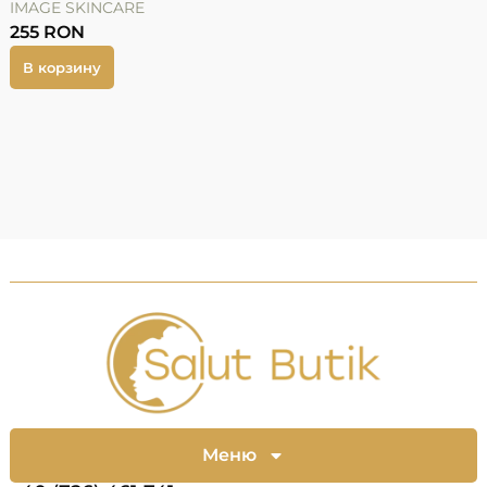
IMAGE SKINCARE
255
RON
P
В корзину
Меню