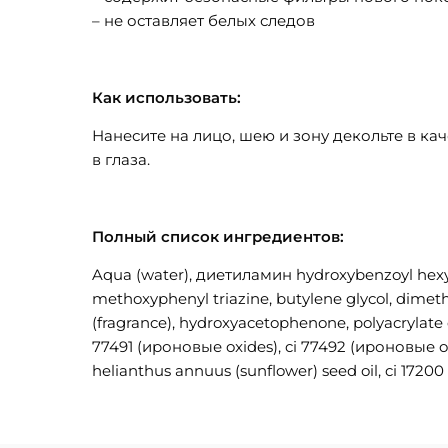
– не оставляет белых следов
Как использовать:
Нанесите на лицо, шею и зону декольте в ка
в глаза.
Полный список ингредиентов:
Aqua (water), диетиламин hydroxybenzoyl hexyl b
methoxyphenyl triazine, butylene glycol, dimethi
(fragrance), hydroxyacetophenone, polyacrylate 
77491 (ироновые oxides), ci 77492 (ироновые o
helianthus annuus (sunflower) seed oil, ci 17200 (