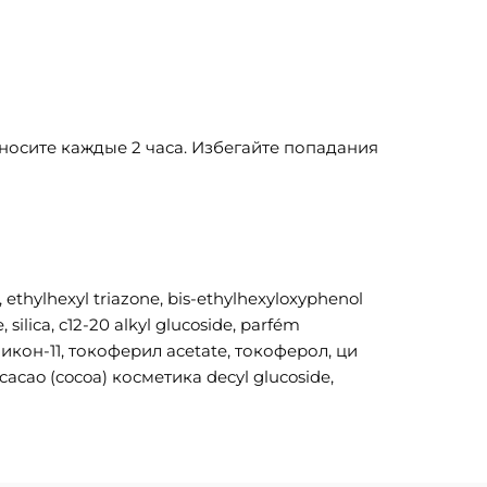
аносите каждые 2 часа. Избегайте попадания
 ethylhexyl triazone, bis-ethylhexyloxyphenol
silica, c12-20 alkyl glucoside, parfém
силикон-11, токоферил acetate, токоферол, ци
acao (cocoa) косметика decyl glucoside,