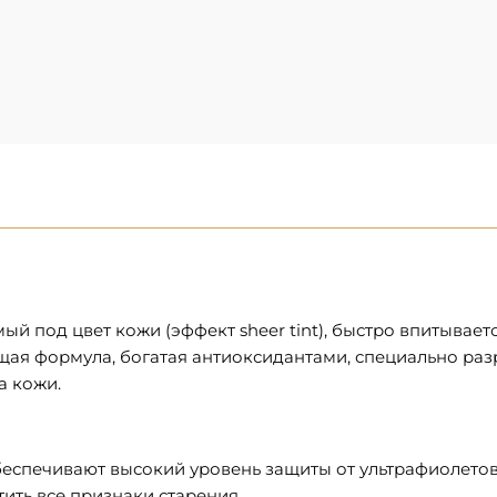
й под цвет кожи (эффект sheer tint), быстро впитывает
ая формула, богатая антиоксидантами, специально раз
а кожи.
спечивают высокий уровень защиты от ультрафиолетовых
ить все признаки старения.