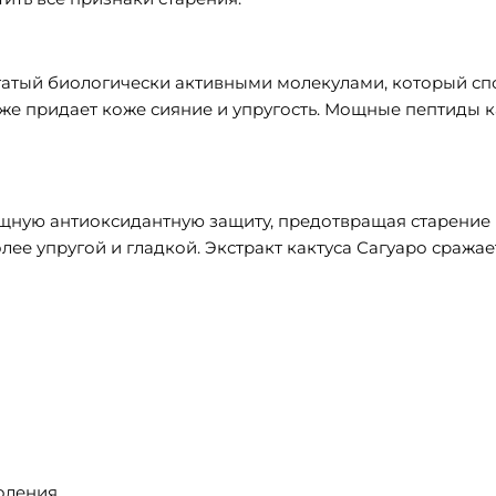
богатый биологически активными молекулами, который 
кже придает коже сияние и упругость. Мощные пептиды 
щную антиоксидантную защиту, предотвращая старение 
олее упругой и гладкой. Экстракт кактуса Сагуаро сра
оления