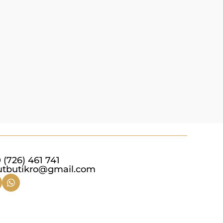
COLORES
504
RO
Выберит
 (726) 461 741
utbutikro@gmail.com