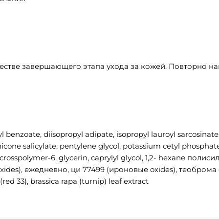
честве завершающего этапа ухода за кожей. Повторно н
enzoate, diisopropyl adipate, isopropyl lauroyl sarcosinate,
cone salicylate, pentylene glycol, potassium cetyl phosphate, 
crosspolymer-6, glycerin, caprylyl glycol, 1,2- hexane поли
xides), ежедневно, ци 77499 (ироновые oxides), теоброма c
red 33), brassica rapa (turnip) leaf extract