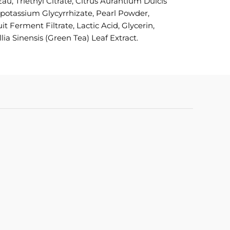
u, Triethyl Citrate, Citrus Aurantium Dulcis
Dipotassium Glycyrrhizate, Pearl Powder,
Ferment Filtrate, Lactic Acid, Glycerin,
a Sinensis (Green Tea) Leaf Extract.