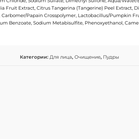
m Chloride, Sodium Sulfate, Dimethyl Sulfone, Aqua/Water/Ea
lia Fruit Extract, Citrus Tangerina (Tangerine) Peel Extract, 
 Carbomer/Papain Crosspolymer, Lactobacillus/Pumpkin Fruit 
um Benzoate, Sodium Metabisulfite, Phenoxyethanol, Camelli
Категории:
Для лица
,
Очищение
,
Пудры