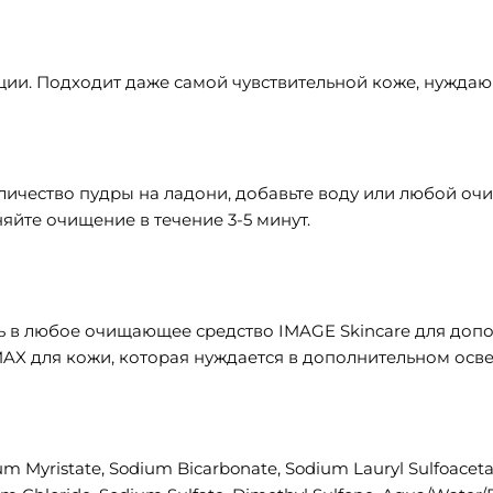
ии. Подходит даже самой чувствительной коже, нуждаю
личество пудры на ладони, добавьте воду или любой оч
няйте очищение в течение 3-5 минут.
ь в любое очищающее средство IMAGE Skincare для до
MAX для кожи, которая нуждается в дополнительном осв
um Myristate, Sodium Bicarbonate, Sodium Lauryl Sulfoacetat