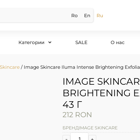
Ro
En
Ru
Категории
SALE
О нас
Skincare
/ Image Skincare Iluma Intense Brightening Exfoli
IMAGE SKINCAR
BRIGHTENING 
43 Г
212
RON
БРЕНД
IMAGE SKINCARE
-
+