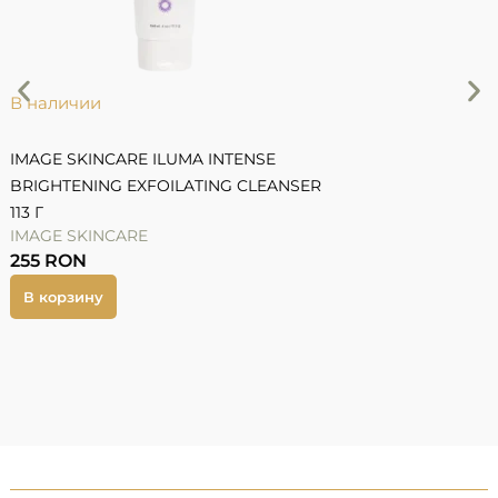
В наличии
IMAGE SKINCARE ILUMA INTENSE
BRIGHTENING EXFOILATING CLEANSER
113 Г
C
IMAGE SKINCARE
S
255
RON
В корзину