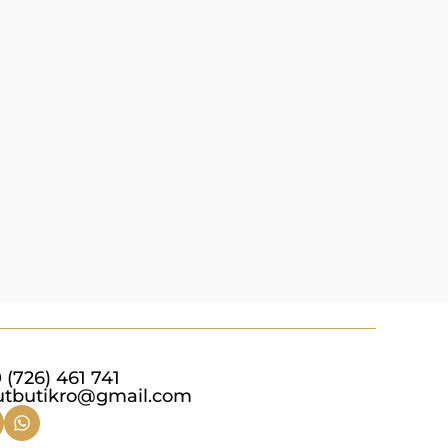
336
RO
В корзи
 (726) 461 741
utbutikro@gmail.com