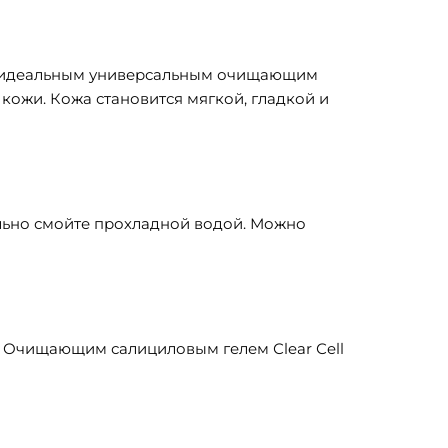
го идеальным универсальным очищающим
ожи. Кожа становится мягкой, гладкой и
ельно смойте прохладной водой. Можно
с Очищающим салициловым гелем Сlear Сell