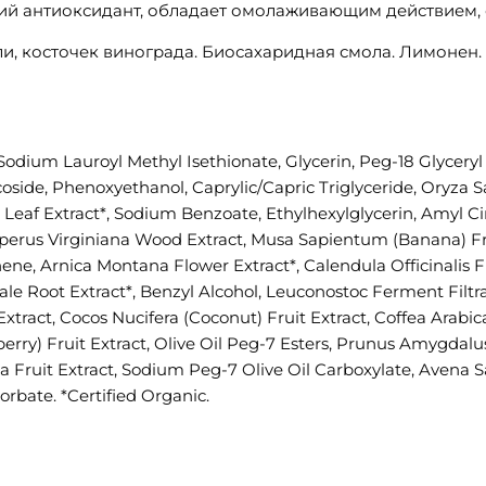
ий антиоксидант, обладает омолаживающим действием, о
ли, косточек винограда. Биосахаридная смола. Лимонен.
Sodium Lauroyl Methyl Isethionate, Glycerin, Peg-18 Glycery
coside, Phenoxyethanol, Caprylic/Capric Triglyceride, Oryza S
 Leaf Extract*, Sodium Benzoate, Ethylhexylglycerin, Amyl C
niperus Virginiana Wood Extract, Musa Sapientum (Banana) Fru
onene, Arnica Montana Flower Extract*, Calendula Officinalis 
le Root Extract*, Benzyl Alcohol, Leuconostoc Ferment Filtra
t Extract, Cocos Nucifera (Coconut) Fruit Extract, Coffea Arab
wberry) Fruit Extract, Olive Oil Peg-7 Esters, Prunus Amygdal
olia Fruit Extract, Sodium Peg-7 Olive Oil Carboxylate, Avena 
rbate. *Certified Organic.