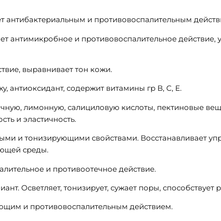
ет антибактериальным и противовоспалительным действ
ает антимикробное и противовоспалительное действие, 
твие, выравнивает тон кожи.
у, антиоксидант, содержит витамины гр В, С, Е.
чную, лимонную, салициловую кислоты, пектиновые вещес
сть и эластичность.
ными и тонизирующими свойствами. Восстанавливает упру
ющей среды.
палительное и противоотечное действие.
иант. Осветляет, тонизирует, сужает поры, способствует
чающим и противовоспалительным действием.