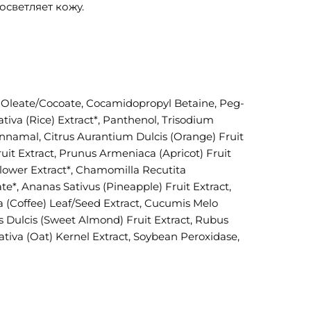
светляет кожу.
l Oleate/Cocoate, Cocamidopropyl Betaine, Peg-
ativa (Rice) Extract*, Panthenol, Trisodium
innamal, Citrus Aurantium Dulcis (Orange) Fruit
it Extract, Prunus Armeniaca (Apricot) Fruit
Flower Extract*, Chamomilla Recutita
te*, Ananas Sativus (Pineapple) Fruit Extract,
ica (Coffee) Leaf/Seed Extract, Cucumis Melo
us Dulcis (Sweet Almond) Fruit Extract, Rubus
Sativa (Oat) Kernel Extract, Soybean Peroxidase,