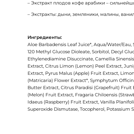
– Экстракт плодов кофе арабики – сильнейш
– Экстракты: дыни, земляники, малины, вани
Ингредиенты:
Aloe Barbadensis Leaf Juice*, Aqua/Water/Eau, 
120 Methyl Glucose Dioleate, Sorbitol, Decyl Glu
Ethylenediamine Disuccinate, Camellia Sinensis
Extract, Citrus Limon (Lemon) Peel Extract, Ju
Extract, Pyrus Malus (Apple) Fruit Extract, Lim
(Matricaria) Flower Extract*, Symphytum Officina
Butter Extract, Citrus Paradisi (Grapefruit) Frui
(Melon) Fruit Extract, Fragaria Chiloensis (Stra
Idaeus (Raspberry) Fruit Extract, Vanilla Planif
Superoxide Dismutase, Tocopherol, Potassium So