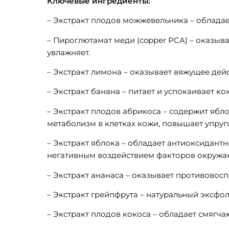
Ключевые ингредиенты:
– Экстракт плодов можжевельника – облада
– Пироглютамат меди (copper PCA) – оказыв
увлажняет.
– Экстракт лимона – оказывает вяжущее дейс
– Экстракт банана – питает и успокаивает кож
– Экстракт плодов абрикоса – содержит ябло
метаболизм в клетках кожи, повышает упруго
– Экстракт яблока – обладает антиоксидант
негативным воздействием факторов окружа
– Экстракт ананаса – оказывает противовос
– Экстракт грейпфрута – натуральный эксфол
– Экстракт плодов кокоса – обладает смяг