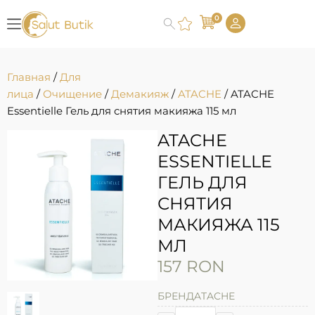
0
Главная
/
Для
лица
/
Очищение
/
Демакияж
/
ATACHE
/ ATACHE
Essentielle Гель для снятия макияжа 115 мл
ATACHE
ESSENTIELLE
ГЕЛЬ ДЛЯ
СНЯТИЯ
МАКИЯЖА 115
МЛ
157
RON
БРЕНД
ATACHE