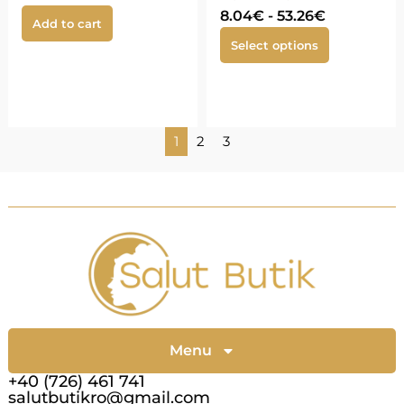
8.04
€
-
53.26
€
Add to cart
Select options
1
2
3
Menu
+40 (726) 461 741
salutbutikro@gmail.com