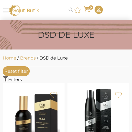
0
DSD DE LUXE
Home
/
Brends
/ DSD de Luxe
Reset filter
Filters