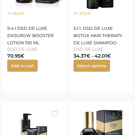
In stock
In stock
9.4.1 DSD DE LUXE
5.1.1. DSD DE LUXE
EXOGROW BOOSTER
BOTOX HAIR THERAPY
LOTION 100 ML
DE LUXE SHAMPOO
DSD DE LUXE
DSD DE LUXE
70.95
€
34.37
€
-
42.01
€
Add to cart
Select options